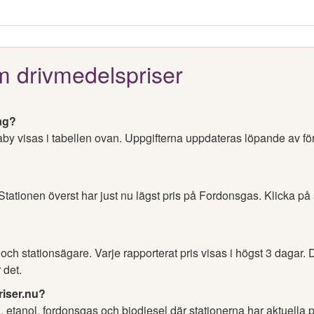
m drivmedelspriser
ag?
aby visas i tabellen ovan. Uppgifterna uppdateras löpande av fö
 Stationen överst har just nu lägst pris på Fordonsgas. Klicka på
h stationsägare. Varje rapporterat pris visas i högst 3 dagar. D
 det.
riser.nu?
l, etanol, fordonsgas och biodiesel där stationerna har aktuella p