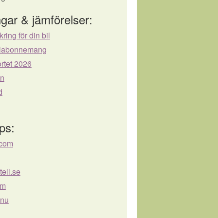
gar & jämförelser:
kring för din bil
bilabonnemang
rtet 2026
ån
d
ps:
.com
ell.se
om
.nu