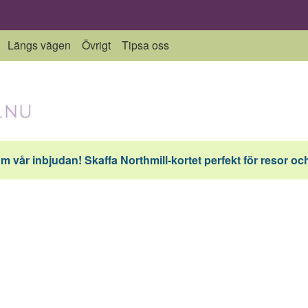
Längs vägen
Övrigt
Tipsa oss
vår inbjudan! Skaffa Northmill-kortet perfekt för resor och