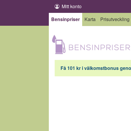
Hoppa till innehåll
Mitt konto
Bensinpriser
Karta
Prisutveckling
Få 101 kr i välkomstbonus genom 