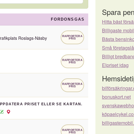
Spara pen
FORDONSGAS
Hitta bäst försä
Billigaste mo
RAPPORTERA
rafikplats Roslags-Näsby
Bästa bensinko
PRIS
Små företagsl
Billigt bredban
RAPPORTERA
PRIS
Elpriset idag
Hemsideti
RAPPORTERA
bilförsäkringar
PRIS
bonuskort.net
UPPDATERA PRISET ELLER SE KARTAN.
svenskawebhot
köpaelcykel.c
billigastemobil
RAPPORTERA
PRIS