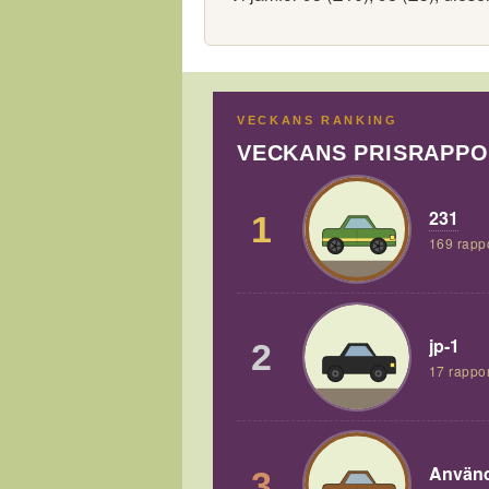
VECKANS RANKING
VECKANS PRISRAPP
231
1
169 rapp
jp-1
2
17 rappor
Använd
3