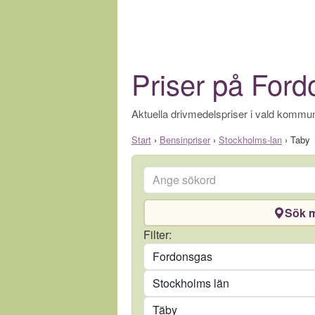
Priser på Ford
Aktuella drivmedelspriser i vald kommun
Start
›
Bensinpriser
›
Stockholms-lan
›
Taby
Ange sökord
Sök m
Drivmedel
Filter:
Län
Kommun