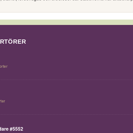
ORTÖRER
orter
ter
are #5552