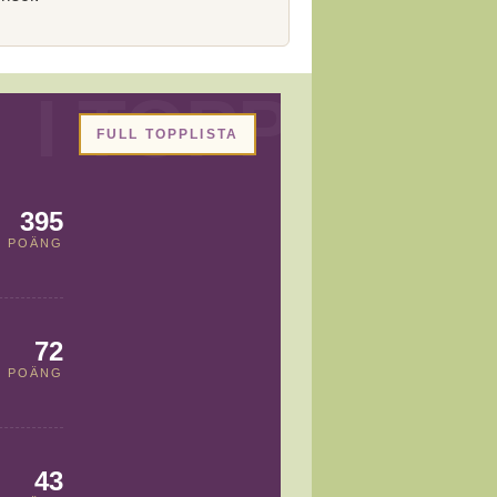
FULL TOPPLISTA
395
POÄNG
72
POÄNG
43