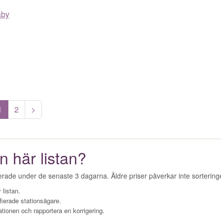
äby
1
2
>
n här listan?
erade under de senaste 3 dagarna. Äldre priser påverkar inte sorterin
 listan.
fierade stationsägare.
ationen och rapportera en korrigering.