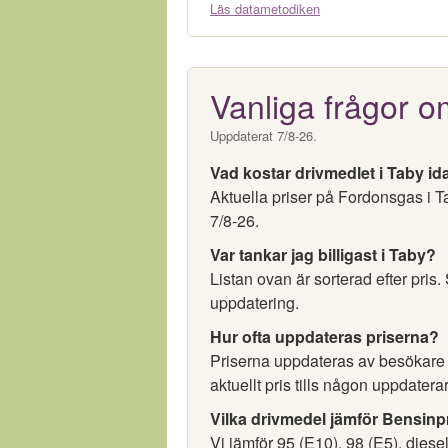
Läs datametodiken
Vanliga frågor o
Uppdaterat 7/8-26.
Vad kostar drivmedlet i Taby id
Aktuella priser på Fordonsgas i T
7/8-26.
Var tankar jag billigast i Taby?
Listan ovan är sorterad efter pris.
uppdatering.
Hur ofta uppdateras priserna?
Priserna uppdateras av besökare oc
aktuellt pris tills någon uppdaterar
Vilka drivmedel jämför Bensinp
Vi jämför 95 (E10), 98 (E5), diese