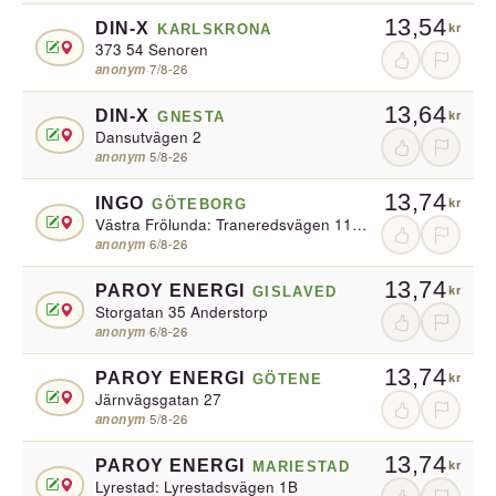
13,54
DIN-X
KARLSKRONA
kr
373 54 Senoren
anonym
·
7/8-26
13,64
DIN-X
GNESTA
kr
Dansutvägen 2
anonym
·
5/8-26
13,74
INGO
GÖTEBORG
kr
Västra Frölunda: Traneredsvägen 119 / Påvelund
anonym
·
6/8-26
13,74
PAROY ENERGI
GISLAVED
kr
Storgatan 35 Anderstorp
anonym
·
6/8-26
13,74
PAROY ENERGI
GÖTENE
kr
Järnvägsgatan 27
anonym
·
5/8-26
13,74
PAROY ENERGI
MARIESTAD
kr
Lyrestad: Lyrestadsvägen 1B