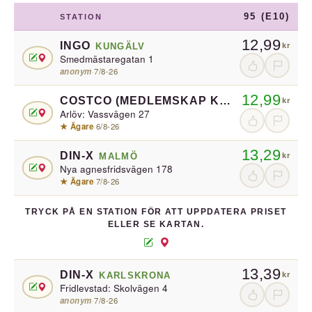
95 (E10)
STATION
12,99
INGO
KUNGÄLV
kr
Smedmästaregatan 1
anonym
·
7/8-26
12,99
COSTCO (MEDLEMSKAP KRÄVS)
BURLÖV
kr
Arlöv: Vassvägen 27
★ Ägare
·
6/8-26
13,29
DIN-X
MALMÖ
kr
Nya agnesfridsvägen 178
★ Ägare
·
7/8-26
TRYCK PÅ EN STATION FÖR ATT UPPDATERA PRISET
ELLER SE KARTAN.
13,39
DIN-X
KARLSKRONA
kr
Fridlevstad: Skolvägen 4
anonym
·
7/8-26