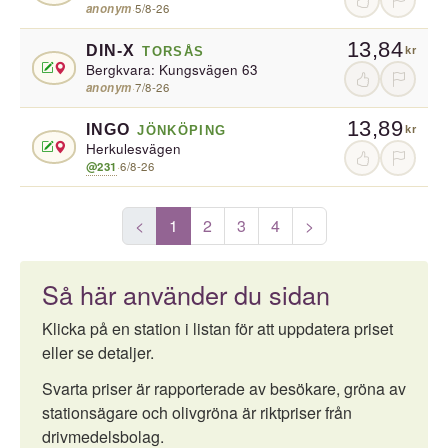
anonym
·
5/8-26
13,84
DIN-X
TORSÅS
kr
Bergkvara: Kungsvägen 63
anonym
·
7/8-26
13,89
INGO
JÖNKÖPING
kr
Herkulesvägen
@231
·
6/8-26
<
1
2
3
4
>
Så här använder du sidan
Klicka på en station i listan för att uppdatera priset
eller se detaljer.
Svarta priser är rapporterade av besökare, gröna av
stationsägare och olivgröna är riktpriser från
drivmedelsbolag.