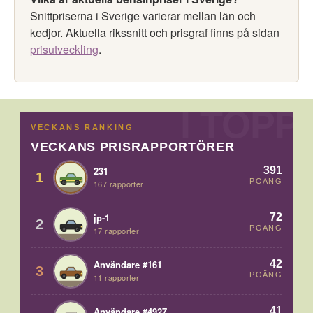
Snittpriserna i Sverige varierar mellan län och
kedjor. Aktuella rikssnitt och prisgraf finns på sidan
prisutveckling
.
VECKANS RANKING
VECKANS PRISRAPPORTÖRER
391
231
1
POÄNG
167 rapporter
72
jp-1
2
POÄNG
17 rapporter
42
Användare #161
3
POÄNG
11 rapporter
41
Användare #4927