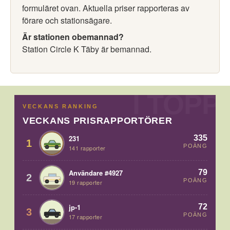
formuläret ovan. Aktuella priser rapporteras av
förare och stationsägare.
Är stationen obemannad?
Station Circle K Täby är bemannad.
VECKANS RANKING
VECKANS PRISRAPPORTÖRER
335
231
1
POÄNG
141 rapporter
79
Användare #4927
2
POÄNG
19 rapporter
72
jp-1
3
POÄNG
17 rapporter