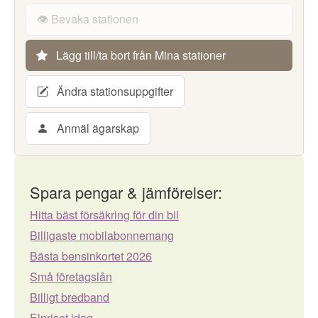
👁️ Bevaka stationen
Lägg till/ta bort från Mina stationer
Ändra stationsuppgifter
Anmäl ägarskap
Spara pengar & jämförelser:
Hitta bäst försäkring för din bil
Billigaste mobilabonnemang
Bästa bensinkortet 2026
Små företagslån
Billigt bredband
Elpriset idag