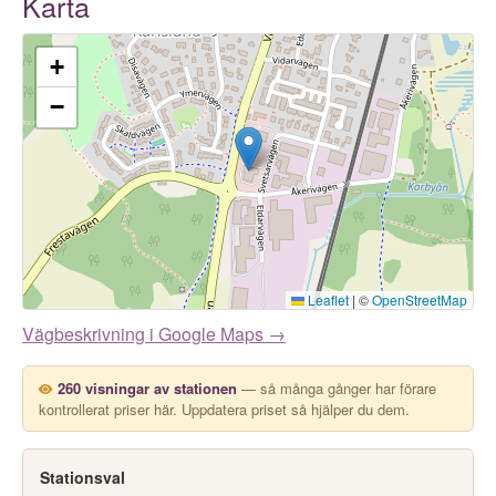
Karta
+
−
Leaflet
|
©
OpenStreetMap
Vägbeskrivning i Google Maps →
260 visningar av stationen
— så många gånger har förare
kontrollerat priser här. Uppdatera priset så hjälper du dem.
Stationsval