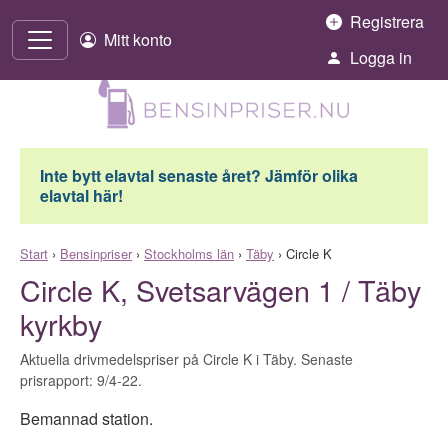
Hoppa till innehåll
Registrera
Mitt konto
Logga in
Inte bytt elavtal senaste året? Jämför olika
elavtal här!
Start
›
Bensinpriser
›
Stockholms län
›
Täby
›
Circle K
Circle K, Svetsarvägen 1 / Täby
kyrkby
Aktuella drivmedelspriser på Circle K i Täby. Senaste
prisrapport: 9/4-22.
Bemannad station.