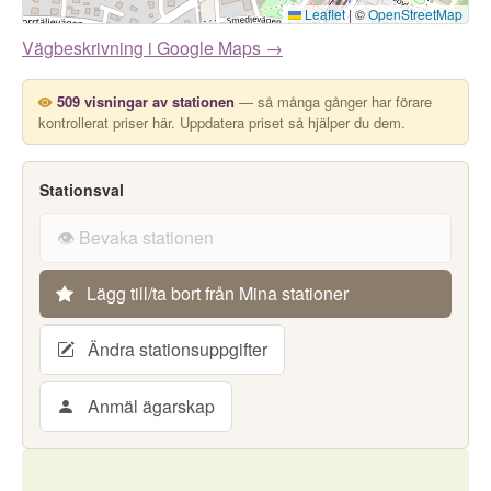
Leaflet
|
©
OpenStreetMap
Vägbeskrivning i Google Maps →
509 visningar av stationen
— så många gånger har förare
kontrollerat priser här. Uppdatera priset så hjälper du dem.
Stationsval
👁️ Bevaka stationen
Lägg till/ta bort från Mina stationer
Ändra stationsuppgifter
Anmäl ägarskap