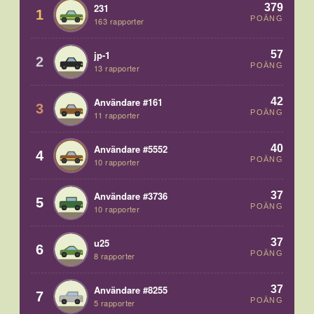
379
231
1
POÄNG
163 rapporter
57
jp-1
2
POÄNG
13 rapporter
42
Användare #161
3
POÄNG
11 rapporter
40
Användare #5552
4
POÄNG
10 rapporter
37
Användare #3736
5
POÄNG
10 rapporter
37
u25
6
POÄNG
8 rapporter
37
Användare #8255
7
POÄNG
5 rapporter