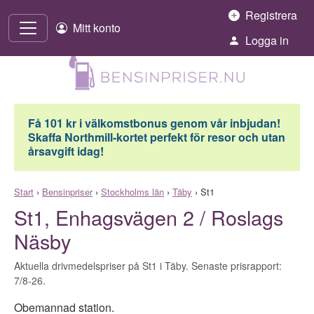
Hoppa till innehåll
Registrera
Mitt konto
Logga in
Få 101 kr i välkomstbonus genom vår inbjudan!
Skaffa Northmill-kortet perfekt för resor och utan
årsavgift idag!
Start
›
Bensinpriser
›
Stockholms län
›
Täby
›
St1
St1, Enhagsvägen 2 / Roslags
Näsby
Aktuella drivmedelspriser på St1 i Täby. Senaste prisrapport:
7/8-26.
Obemannad station.