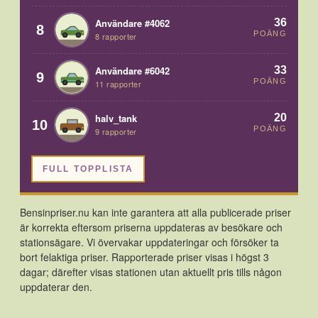
36
Användare #4062
8
POÄNG
8 rapporter
33
Användare #6042
9
POÄNG
11 rapporter
20
halv_tank
10
POÄNG
9 rapporter
FULL TOPPLISTA
Bensinpriser.nu kan inte garantera att alla publicerade priser
är korrekta eftersom priserna uppdateras av besökare och
stationsägare. Vi övervakar uppdateringar och försöker ta
bort felaktiga priser. Rapporterade priser visas i högst 3
dagar; därefter visas stationen utan aktuellt pris tills någon
uppdaterar den.