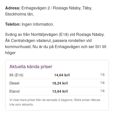
Adress:
Enhagsvägen 2 / Roslags Näsby
,
Täby
,
Stockholms län
,
Telefon:
Ingen information.
Sväng av från Norrtäljevägen (E18) vid Roslags Näsby.
Åk Centralvägen västerut, passera rondellen vid
kommunhuset. Nu är du på Enhagsvägen och ser St1 till
höger
Aktuella kända priser
95 (E10)
14,04 kr/l
7/8
Diesel
18,24 kr/l
7/8
Etanol
13,64 kr/l
7/8
Vi visar bara priser från de senaste 3 dagarna. Äldre priser räknas
inte som aktuella.