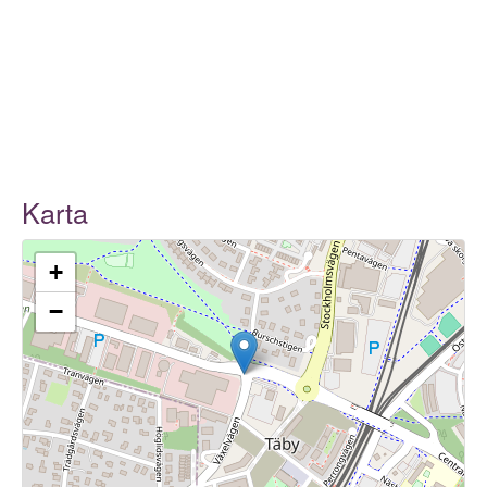
Karta
+
−