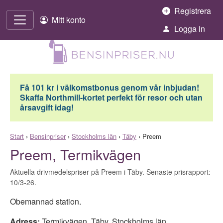
Hoppa till innehåll
Registrera
Mitt konto
Logga in
Få 101 kr i välkomstbonus genom vår inbjudan!
Skaffa Northmill-kortet perfekt för resor och utan
årsavgift idag!
Start
›
Bensinpriser
›
Stockholms län
›
Täby
›
Preem
Preem, Termikvägen
Aktuella drivmedelspriser på Preem i Täby. Senaste prisrapport:
10/3-26.
Obemannad station.
Adress:
Termikvägen
,
Täby
,
Stockholms län
,