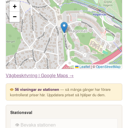
+
−
Leaflet
|
©
OpenStreetMap
Vägbeskrivning i Google Maps →
56 visningar av stationen
— så många gånger har förare
kontrollerat priser här. Uppdatera priset så hjälper du dem.
Stationsval
👁️ Bevaka stationen