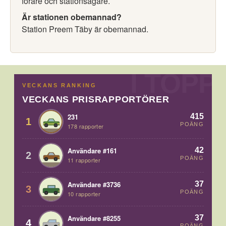
förare och stationsägare.
Är stationen obemannad?
Station Preem Täby är obemannad.
VECKANS RANKING
VECKANS PRISRAPPORTÖRER
415
231
1
POÄNG
178 rapporter
42
Användare #161
2
POÄNG
11 rapporter
37
Användare #3736
3
POÄNG
10 rapporter
37
Användare #8255
4
POÄNG