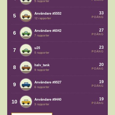
5 rapporter
33
Användare #5552
5
POÄNG
12 rapporter
27
Användare #6042
6
POÄNG
7 rapporter
23
u25
7
POÄNG
5 rapporter
20
halv_tank
8
POÄNG
9 rapporter
19
Användare #9527
9
POÄNG
6 rapporter
19
Användare #9440
10
POÄNG
3 rapporter