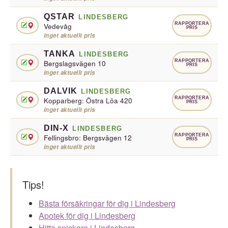
QSTAR
LINDESBERG
RAPPORTERA
Vedevåg
PRIS
inget aktuellt pris
TANKA
LINDESBERG
RAPPORTERA
Bergslagsvägen 10
PRIS
inget aktuellt pris
DALVIK
LINDESBERG
RAPPORTERA
Kopparberg: Östra Löa 420
PRIS
inget aktuellt pris
DIN-X
LINDESBERG
RAPPORTERA
Fellingsbro: Bergsvägen 12
PRIS
inget aktuellt pris
Tips!
Bästa försäkringar för dig i Lindesberg
Apotek för dig i Lindesberg
Hitta snickare i Lindesberg