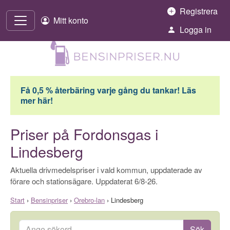
Hoppa till innehåll
Registrera
Mitt konto
Logga in
Få 0,5 % återbäring varje gång du tankar! Läs
mer här!
Priser på Fordonsgas i
Lindesberg
Aktuella drivmedelspriser i vald kommun, uppdaterade av
förare och stationsägare. Uppdaterat 6/8-26.
Start
›
Bensinpriser
›
Orebro-lan
›
Lindesberg
Ange sökord
Sök