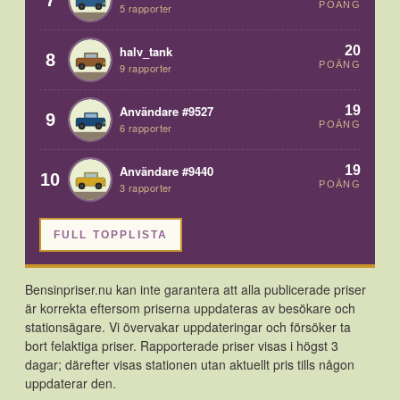
7
POÄNG
5 rapporter
20
halv_tank
8
POÄNG
9 rapporter
19
Användare #9527
9
POÄNG
6 rapporter
19
Användare #9440
10
POÄNG
3 rapporter
FULL TOPPLISTA
Bensinpriser.nu kan inte garantera att alla publicerade priser
är korrekta eftersom priserna uppdateras av besökare och
stationsägare. Vi övervakar uppdateringar och försöker ta
bort felaktiga priser. Rapporterade priser visas i högst 3
dagar; därefter visas stationen utan aktuellt pris tills någon
uppdaterar den.