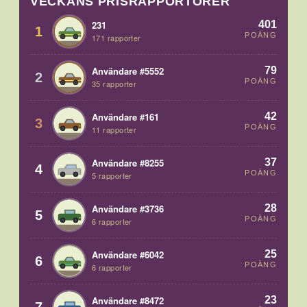
VECKANS PRISRAPPORTÖRER
401
231
1
POÄNG
171 rapporter
79
Användare #5552
2
POÄNG
35 rapporter
42
Användare #161
3
POÄNG
11 rapporter
37
Användare #8255
4
POÄNG
5 rapporter
28
Användare #3736
5
POÄNG
6 rapporter
25
Användare #6042
6
POÄNG
6 rapporter
23
Användare #8472