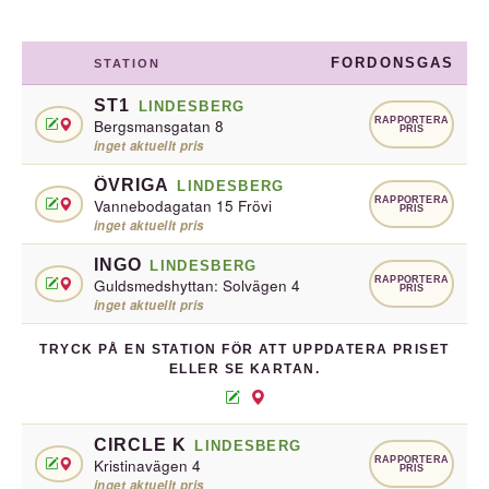
FORDONSGAS
STATION
ST1
LINDESBERG
RAPPORTERA
Bergsmansgatan 8
PRIS
inget aktuellt pris
ÖVRIGA
LINDESBERG
RAPPORTERA
Vannebodagatan 15 Frövi
PRIS
inget aktuellt pris
INGO
LINDESBERG
RAPPORTERA
Guldsmedshyttan: Solvägen 4
PRIS
inget aktuellt pris
TRYCK PÅ EN STATION FÖR ATT UPPDATERA PRISET
ELLER SE KARTAN.
CIRCLE K
LINDESBERG
RAPPORTERA
Kristinavägen 4
PRIS
inget aktuellt pris