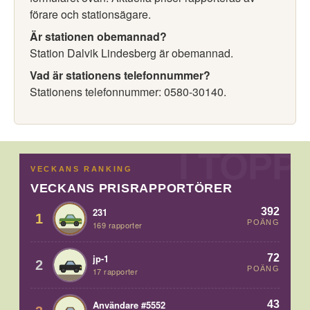
förare och stationsägare.
Är stationen obemannad?
Station Dalvik Lindesberg är obemannad.
Vad är stationens telefonnummer?
Stationens telefonnummer: 0580-30140.
VECKANS RANKING
VECKANS PRISRAPPORTÖRER
392
231
1
POÄNG
169 rapporter
72
jp-1
2
POÄNG
17 rapporter
43
Användare #5552