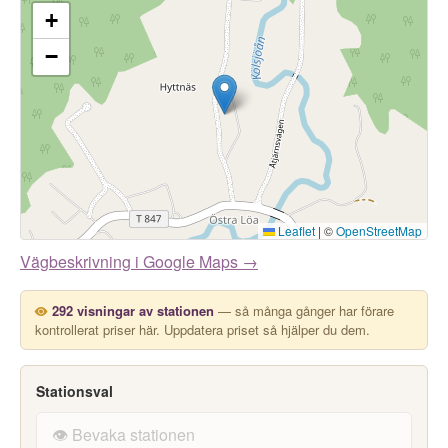
+
−
Leaflet
|
©
OpenStreetMap
Vägbeskrivning i Google Maps →
292 visningar av stationen
— så många gånger har förare
kontrollerat priser här. Uppdatera priset så hjälper du dem.
Stationsval
👁️ Bevaka stationen