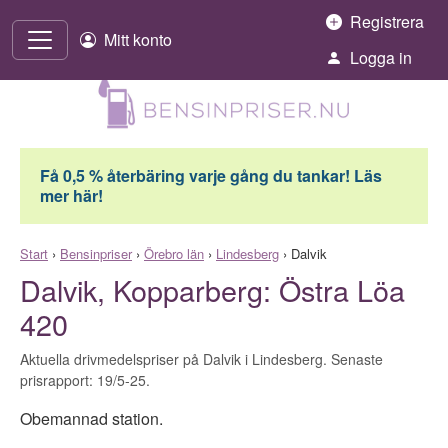
Hoppa till innehåll
Registrera
Mitt konto
Logga in
Få 0,5 % återbäring varje gång du tankar! Läs
mer här!
Start
›
Bensinpriser
›
Örebro län
›
Lindesberg
›
Dalvik
Dalvik, Kopparberg: Östra Löa
420
Aktuella drivmedelspriser på Dalvik i Lindesberg. Senaste
prisrapport: 19/5-25.
Obemannad station.