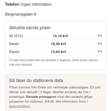
Telefon:
Ingen information.
Bergmansgatan 8
Aktuella kända priser
95 (E10)
14,19 kr/l
8/8
Diesel
18,39 kr/l
8/8
Etanol
13,64 kr/l
8/8
Vi visar bara priser från de senaste 3 dagarna. Äldre priser räknas
inte som aktuella.
Så läser du stationens data
Priser kommer från förare och verifierade stationsägare. Ett pris
räknas som aktuellt i 3 dagar; därefter används det inte i
sorteringar.
Senaste prisrapport
visar den senaste giltiga
prisposten för stationen: 8/8-26. Mer information finns i
datametodiken
.