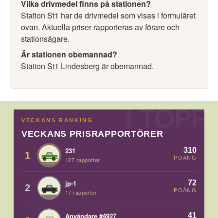
Vilka drivmedel finns på stationen?
Station St1 har de drivmedel som visas i formuläret
ovan. Aktuella priser rapporteras av förare och
stationsägare.
Är stationen obemannad?
Station St1 Lindesberg är obemannad.
VECKANS RANKING
VECKANS PRISRAPPORTÖRER
310
231
1
POÄNG
127 rapporter
72
jp-1
2
POÄNG
17 rapporter
41
Användare #4927