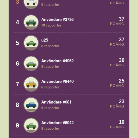
3
POÄNG
9 rapporter
37
Användare #3736
4
POÄNG
10 rapporter
37
u25
5
POÄNG
8 rapporter
36
Användare #4062
6
POÄNG
8 rapporter
25
Användare #9440
7
POÄNG
6 rapporter
23
Användare #601
8
POÄNG
5 rapporter
19
Användare #6042
9
POÄNG
8 rapporter