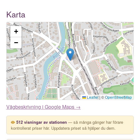
Karta
+
−
Leaflet
|
©
OpenStreetMap
Vägbeskrivning i Google Maps →
512 visningar av stationen
— så många gånger har förare
kontrollerat priser här. Uppdatera priset så hjälper du dem.