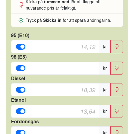
Klicka på
tummen ned
för att flagga att
nuvarande pris är felaktigt.
Tryck på
Skicka in
för att spara ändringarna.
95 (E10)
kr
98 (E5)
kr
Diesel
kr
Etanol
kr
Fordonsgas
kr