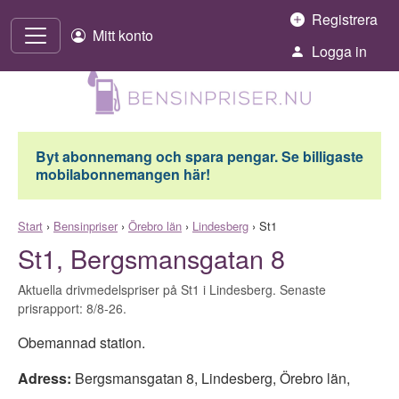
Hoppa till innehåll
Registrera
Mitt konto
Logga in
Byt abonnemang och spara pengar. Se billigaste
mobilabonnemangen här!
Start
›
Bensinpriser
›
Örebro län
›
Lindesberg
›
St1
St1, Bergsmansgatan 8
Aktuella drivmedelspriser på St1 i Lindesberg. Senaste
prisrapport: 8/8-26.
Obemannad station.
Adress:
Bergsmansgatan 8
,
Lindesberg
,
Örebro län
,