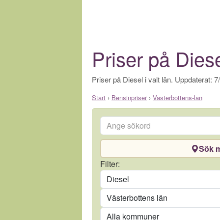
Priser på Diese
Priser på Diesel i valt län. Uppdaterat: 7
Start
›
Bensinpriser
›
Vasterbottens-lan
Ange sökord
Sök m
Drivmedel
Filter:
Län
Kommun