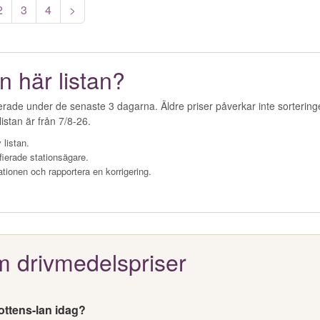
2
3
4
>
n här listan?
erade under de senaste 3 dagarna. Äldre priser påverkar inte sorterin
istan är från 7/8-26.
 listan.
fierade stationsägare.
ationen och rapportera en korrigering.
m drivmedelspriser
ottens-lan idag?