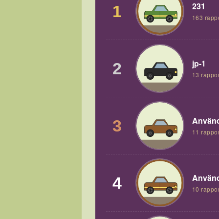
231
1
163 rapp
jp-1
2
13 rappor
Använd
3
11 rappor
Använd
4
10 rappor