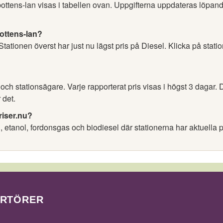
bottens-lan visas i tabellen ovan. Uppgifterna uppdateras löpand
bottens-lan?
 Stationen överst har just nu lägst pris på Diesel. Klicka på stati
h stationsägare. Varje rapporterat pris visas i högst 3 dagar. D
 det.
riser.nu?
l, etanol, fordonsgas och biodiesel där stationerna har aktuella p
ORTÖRER