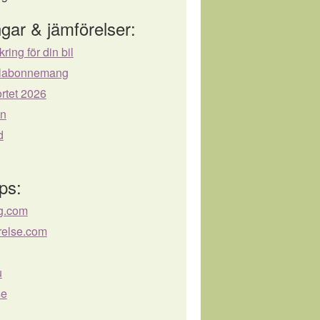
gar & jämförelser:
kring för din bil
bilabonnemang
rtet 2026
ån
d
ps:
ng.com
örelse.com
u
se