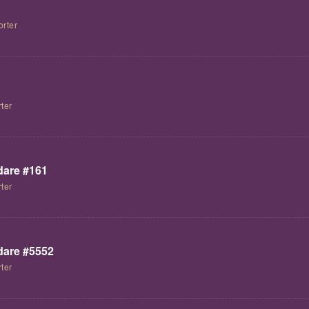
orter
ter
are #161
ter
are #5552
ter