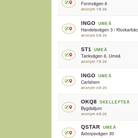
Formvägen 6
anonym
·
7/8-26
INGO
UMEÅ
Handelsvägen 3 / Klockarbä
anonym
·
5/8-26
ST1
UMEÅ
Tankvägen 6, Umeå
anonym
·
7/8-26
INGO
UMEÅ
Carlshem
anonym
·
4/8-26
OKQ8
SKELLEFTEÅ
Bygdsiljum
anonym
·
4/8-26
QSTAR
UMEÅ
Axtorpsvägen 30