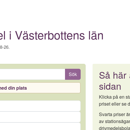
l i Västerbottens län
/8-26.
Så här
Sök
sidan
ed din plats
Klicka på en sta
priset eller se d
Svarta priser 
av stationsägar
drivmedelsbola