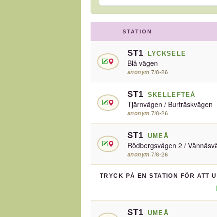
STATION
ST1
LYCKSELE
Blå vägen
anonym
·
7/8-26
ST1
SKELLEFTEÅ
Tjärnvägen / Burträskvägen
anonym
·
7/8-26
ST1
UMEÅ
Rödbergsvägen 2 / Vännäsv
anonym
·
7/8-26
TRYCK PÅ EN STATION FÖR ATT 
ST1
UMEÅ