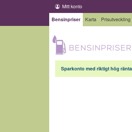
Hoppa till innehåll
Mitt konto
Bensinpriser
Karta
Prisutveckling
Sparkonto med riktigt hög ränta 