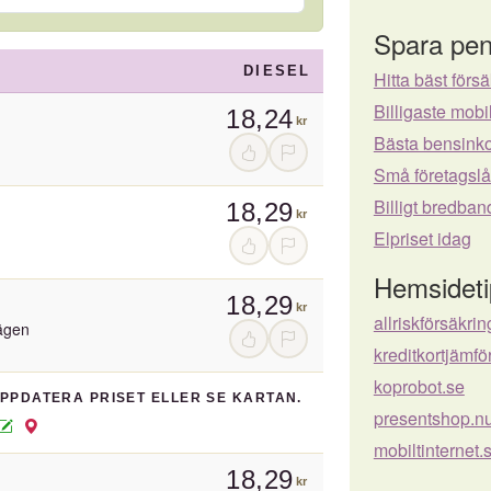
Spara pen
DIESEL
Hitta bäst försä
Billigaste mo
18,24
kr
Bästa bensinko
Små företagsl
Billigt bredban
18,29
kr
Elpriset idag
Hemsideti
18,29
kr
allriskförsäkri
ägen
kreditkortjämf
koprobot.se
UPPDATERA PRISET ELLER SE KARTAN.
presentshop.n
mobiltinternet.
18,29
kr