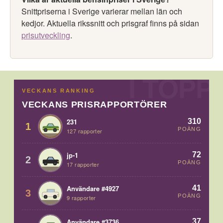
Snittpriserna i Sverige varierar mellan län och
kedjor. Aktuella rikssnitt och prisgraf finns på sidan
prisutveckling
.
VECKANS RANKING
VECKANS PRISRAPPORTÖRER
310
231
1
POÄNG
127 rapporter
72
jp-1
2
POÄNG
17 rapporter
41
Användare #4927
3
POÄNG
9 rapporter
37
Användare #3736