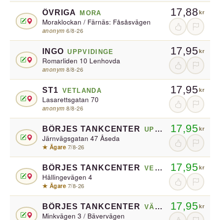
17,88
ÖVRIGA
MORA
kr
Moraklockan / Färnäs: Fåsåsvägen
anonym
·
6/8-26
17,95
INGO
UPPVIDINGE
kr
Romarliden 10 Lenhovda
anonym
·
8/8-26
17,95
ST1
VETLANDA
kr
Lasarettsgatan 70
anonym
·
8/8-26
17,95
BÖRJES TANKCENTER
UPPVIDINGE
kr
Järnvägsgatan 47 Åseda
★ Ägare
·
7/8-26
17,95
BÖRJES TANKCENTER
VETLANDA
kr
Hällingevägen 4
★ Ägare
·
7/8-26
17,95
BÖRJES TANKCENTER
VÄXJÖ
kr
Minkvägen 3 / Bävervägen