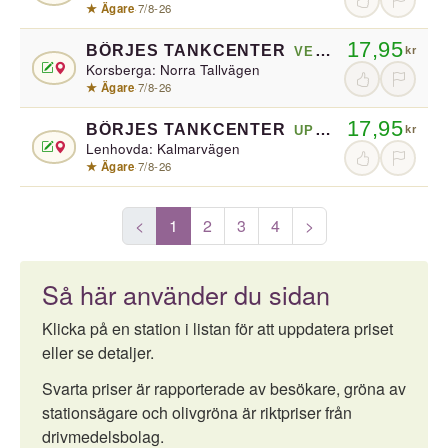
★ Ägare
·
7/8-26
17,95
BÖRJES TANKCENTER
VETLANDA
kr
Korsberga: Norra Tallvägen
★ Ägare
·
7/8-26
17,95
BÖRJES TANKCENTER
UPPVIDINGE
kr
Lenhovda: Kalmarvägen
★ Ägare
·
7/8-26
<
1
2
3
4
>
Så här använder du sidan
Klicka på en station i listan för att uppdatera priset
eller se detaljer.
Svarta priser är rapporterade av besökare, gröna av
stationsägare och olivgröna är riktpriser från
drivmedelsbolag.