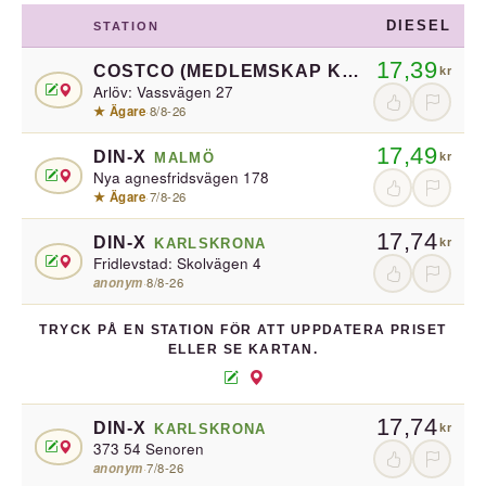
DIESEL
STATION
17,39
COSTCO (MEDLEMSKAP KRÄVS)
BURLÖV
kr
Arlöv: Vassvägen 27
★ Ägare
·
8/8-26
17,49
DIN-X
MALMÖ
kr
Nya agnesfridsvägen 178
★ Ägare
·
7/8-26
17,74
DIN-X
KARLSKRONA
kr
Fridlevstad: Skolvägen 4
anonym
·
8/8-26
TRYCK PÅ EN STATION FÖR ATT UPPDATERA PRISET
ELLER SE KARTAN.
17,74
DIN-X
KARLSKRONA
kr
373 54 Senoren
anonym
·
7/8-26