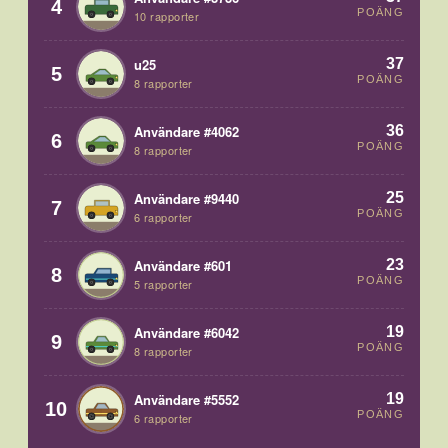
4
POÄNG
10 rapporter
37
u25
5
POÄNG
8 rapporter
36
Användare #4062
6
POÄNG
8 rapporter
25
Användare #9440
7
POÄNG
6 rapporter
23
Användare #601
8
POÄNG
5 rapporter
19
Användare #6042
9
POÄNG
8 rapporter
19
Användare #5552
10
POÄNG
6 rapporter