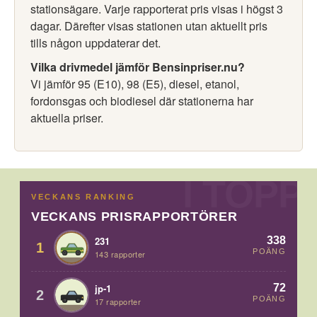
stationsägare. Varje rapporterat pris visas i högst 3
dagar. Därefter visas stationen utan aktuellt pris
tills någon uppdaterar det.
Vilka drivmedel jämför Bensinpriser.nu?
Vi jämför 95 (E10), 98 (E5), diesel, etanol,
fordonsgas och biodiesel där stationerna har
aktuella priser.
VECKANS RANKING
VECKANS PRISRAPPORTÖRER
338
231
1
POÄNG
143 rapporter
72
jp-1
2
POÄNG
17 rapporter