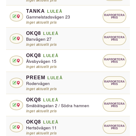
inget aktuellt pris
TANKA
LULEÅ
RAPPORTERA
Gammelstadsvägen 23
PRIS
inget aktuellt pris
OKQ8
LULEÅ
RAPPORTERA
Banvägen 27
PRIS
inget aktuellt pris
OKQ8
LULEÅ
RAPPORTERA
Älvsbyvägen 15
PRIS
inget aktuellt pris
PREEM
LULEÅ
RAPPORTERA
Rodervägen
PRIS
inget aktuellt pris
OKQ8
LULEÅ
RAPPORTERA
Småbåtsgatan 2 / Södra hamnen
PRIS
inget aktuellt pris
OKQ8
LULEÅ
RAPPORTERA
Hertsövägen 11
PRIS
inget aktuellt pris