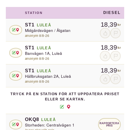
DIESEL
STATION
18,39
ST1
LULEÅ
kr
Midgårdsvägen / Ålgatan
anonym
·
8/8-26
18,39
ST1
LULEÅ
kr
Banvägen 1A, Luleå
anonym
·
8/8-26
18,39
ST1
LULEÅ
kr
Hällbruksgatan 2A, Luleå
anonym
·
8/8-26
TRYCK PÅ EN STATION FÖR ATT UPPDATERA PRISET
ELLER SE KARTAN.
OKQ8
LULEÅ
RAPPORTERA
Storheden: Centralvägen 1
PRIS