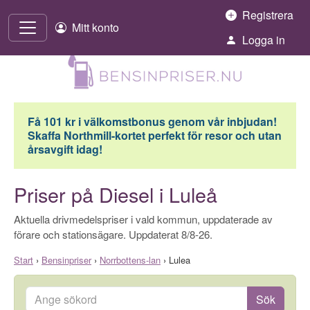
Hoppa till innehåll
Registrera
Mitt konto
Logga in
Få 101 kr i välkomstbonus genom vår inbjudan!
Skaffa Northmill-kortet perfekt för resor och utan
årsavgift idag!
Priser på Diesel i Luleå
Aktuella drivmedelspriser i vald kommun, uppdaterade av
förare och stationsägare. Uppdaterat 8/8-26.
Start
›
Bensinpriser
›
Norrbottens-lan
›
Lulea
Ange sökord
Sök