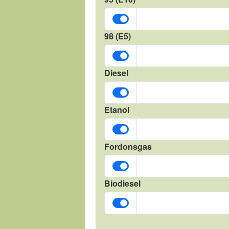
98 (E5)
Diesel
Etanol
Fordonsgas
Biodiesel