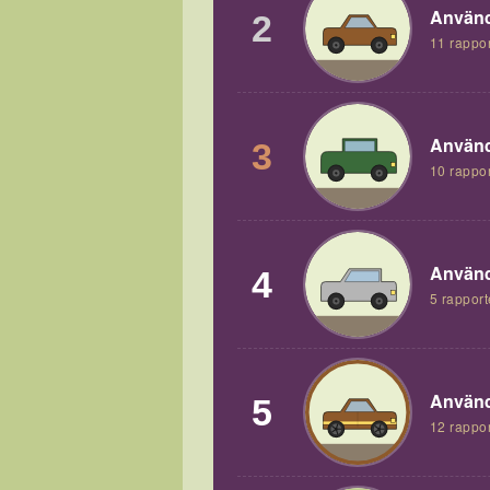
Använd
2
11 rappor
Använd
3
10 rappor
Använd
4
5 rapport
Använd
5
12 rappor