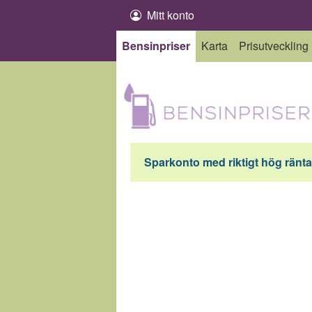
Hoppa till innehåll
Mitt konto
Bensinpriser
Karta
Prisutveckling
Sparkonto med riktigt hög ränta 