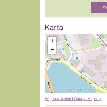
Sk
Karta
+
−
Vägbeskrivning i Google Maps →