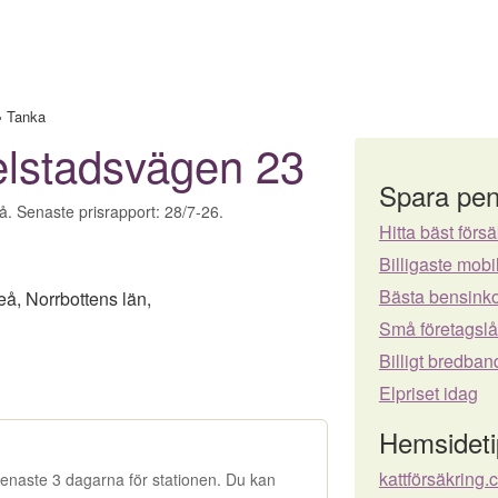
›
Tanka
lstadsvägen 23
Spara pen
å. Senaste prisrapport: 28/7-26.
Hitta bäst försä
Billigaste mo
Bästa bensinko
eå
,
Norrbottens län
,
Små företagsl
Billigt bredban
Elpriset idag
Hemsideti
kattförsäkring
e senaste 3 dagarna för stationen. Du kan