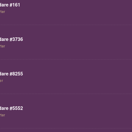
are #161
ter
are #3736
ter
are #8255
er
are #5552
ter