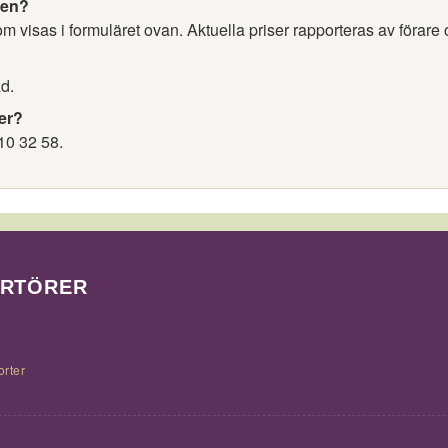
nen?
 visas i formuläret ovan. Aktuella priser rapporteras av förare 
d.
er?
10 32 58.
ORTÖRER
orter