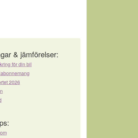
gar & jämförelser:
kring för din bil
bilabonnemang
rtet 2026
ån
d
ps:
.com