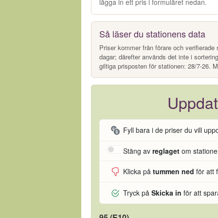
lägga in ett pris i formuläret nedan.
Så läser du stationens data
Priser kommer från förare och verifierade s
dagar; därefter används det inte i sorterin
giltiga prisposten för stationen: 28/7-26. M
Uppdat
Fyll bara i de priser du vill upp
Stäng av
reglaget
om stationen
Klicka på
tummen ned
för att 
Tryck på
Skicka in
för att spa
95 (E10)