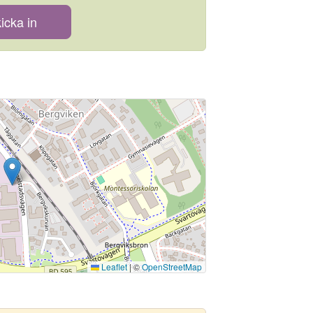
icka in
Leaflet
|
©
OpenStreetMap