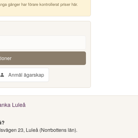
a gånger har förare kontrollerat priser här.
tioner
Anmäl ägarskap
Tanka Luleå
å?
vägen 23, Luleå (Norrbottens län).