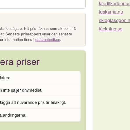
kreditkortbonus
fuskarna.nu
skidglasögon.
täckning.se
tationsägare. Ett pris räknas som aktuellt i 3
gar.
Senaste prisrapport
visar den senaste
er information finns i
datametodiken
.
era priser
datera.
 inte säljer drivmedlet.
flagga att nuvarande pris är felaktigt.
ra ändringarna.