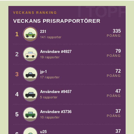
VECKANS RANKING
VECKANS PRISRAPPORTÖRER
335
231
1
POÄNG
141 rapporter
79
Användare #4927
2
POÄNG
19 rapporter
72
jp-1
3
POÄNG
17 rapporter
47
Användare #9457
4
POÄNG
5 rapporter
37
Användare #3736
5
POÄNG
10 rapporter
37
u25