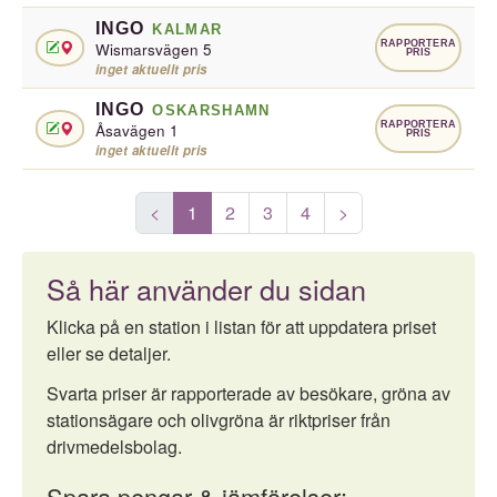
INGO
KALMAR
RAPPORTERA
Wismarsvägen 5
PRIS
inget aktuellt pris
INGO
OSKARSHAMN
RAPPORTERA
Åsavägen 1
PRIS
inget aktuellt pris
<
1
2
3
4
>
Så här använder du sidan
Klicka på en station i listan för att uppdatera priset
eller se detaljer.
Svarta priser är rapporterade av besökare, gröna av
stationsägare och olivgröna är riktpriser från
drivmedelsbolag.
Spara pengar & jämförelser: