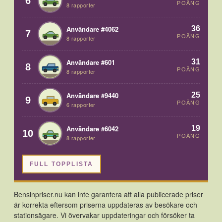
6
POÄNG
8 rapporter
36
Användare #4062
7
POÄNG
8 rapporter
31
Användare #601
8
POÄNG
8 rapporter
25
Användare #9440
9
POÄNG
6 rapporter
19
Användare #6042
10
POÄNG
8 rapporter
FULL TOPPLISTA
Bensinpriser.nu kan inte garantera att alla publicerade priser
är korrekta eftersom priserna uppdateras av besökare och
stationsägare. Vi övervakar uppdateringar och försöker ta