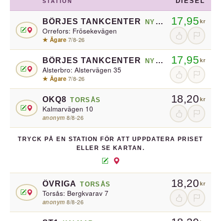
DIESEL
STATION
17,95
BÖRJES TANKCENTER
NYBRO
kr
Orrefors: Frösekevägen
★ Ägare
·
7/8-26
17,95
BÖRJES TANKCENTER
NYBRO
kr
Alsterbro: Alstervägen 35
★ Ägare
·
7/8-26
18,20
OKQ8
TORSÅS
kr
Kalmarvägen 10
anonym
·
8/8-26
TRYCK PÅ EN STATION FÖR ATT UPPDATERA PRISET
ELLER SE KARTAN.
18,20
ÖVRIGA
TORSÅS
kr
Torsås: Bergkvarav 7
anonym
·
8/8-26