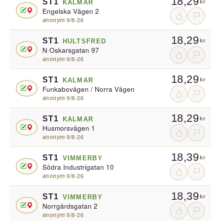
18,29
ST1
KALMAR
kr
Engelska Vägen 2
anonym
·
9/8-26
18,29
ST1
HULTSFRED
kr
N Oskarsgatan 97
anonym
·
9/8-26
18,29
ST1
KALMAR
kr
Funkabovägen / Norra Vägen
anonym
·
9/8-26
18,29
ST1
KALMAR
kr
Husmorsvägen 1
anonym
·
9/8-26
18,39
ST1
VIMMERBY
kr
Södra Industrigatan 10
anonym
·
9/8-26
18,39
ST1
VIMMERBY
kr
Norrgårdsgatan 2
anonym
·
9/8-26