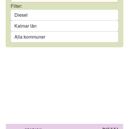
Drivmedel
Filter:
Län
Kommun