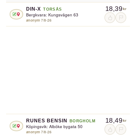
18,39
DIN-X
TORSÅS
kr
Bergkvara: Kungsvägen 63
anonym
·
7/8-26
18,49
RUNES BENSIN
BORGHOLM
kr
Köpingsvik: Alböke bygata 50
anonym
·
7/8-26