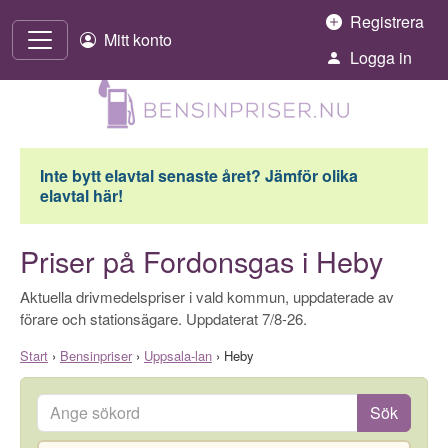
Hoppa till innehåll
Registrera
Mitt konto
Logga in
Inte bytt elavtal senaste året? Jämför olika
elavtal här!
Priser på Fordonsgas i Heby
Aktuella drivmedelspriser i vald kommun, uppdaterade av
förare och stationsägare. Uppdaterat 7/8-26.
Start
›
Bensinpriser
›
Uppsala-lan
›
Heby
Ange sökord
Sök