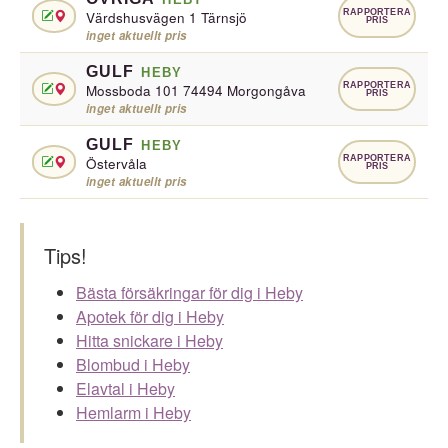
RAPPORTERA
Värdshusvägen 1 Tärnsjö
PRIS
inget aktuellt pris
GULF
HEBY
RAPPORTERA
Mossboda 101 74494 Morgongåva
PRIS
inget aktuellt pris
GULF
HEBY
RAPPORTERA
Östervåla
PRIS
inget aktuellt pris
Tips!
Bästa försäkringar för dig i Heby
Apotek för dig i Heby
Hitta snickare i Heby
Blombud i Heby
Elavtal i Heby
Hemlarm i Heby