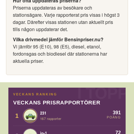
Hur ofta uppdateras priserna?
Priserna uppdateras av besökare och
stationsägare. Varje rapporterat pris visas i högst 3
dagar. Därefter visas stationen utan aktuellt pris
tills någon uppdaterar det.
Vilka drivmedel jämför Bensinpriser.nu?
Vi jämför 95 (E10), 98 (E5), diesel, etanol,
fordonsgas och biodiesel där stationerna har
aktuella priser.
VECKANS RANKING
VECKANS PRISRAPPORTÖRER
391
231
1
POÄNG
167 rapporter
72
jp-1