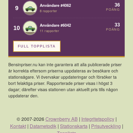
36
Användare #4062
9
POÄNG
8 rapporter
33
Användare #6042
10
POÄNG
11 rapporter
FULL TOPPLISTA
Bensinpriser.nu kan inte garantera att alla publicerade priser
är korrekta eftersom priserna uppdateras av besökare och
stationsägare. Vi övervakar uppdateringar och försöker ta
bort felaktiga priser. Rapporterade priser visas i högst 3
dagar; därefter visas stationen utan aktuellt pris tills någon
uppdaterar den.
© 2007-2026
Crownberry AB
|
Integritetspolicy
|
Kontakt
|
Datametodik
|
Stationskarta
|
Prisutveckling
|