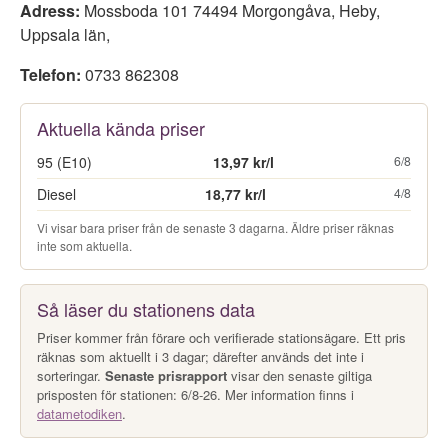
Adress:
Mossboda 101 74494 Morgongåva
,
Heby
,
Uppsala län
,
Telefon:
0733 862308
Aktuella kända priser
95 (E10)
13,97 kr/l
6/8
Diesel
18,77 kr/l
4/8
Vi visar bara priser från de senaste 3 dagarna. Äldre priser räknas
inte som aktuella.
Så läser du stationens data
Priser kommer från förare och verifierade stationsägare. Ett pris
räknas som aktuellt i 3 dagar; därefter används det inte i
sorteringar.
Senaste prisrapport
visar den senaste giltiga
prisposten för stationen: 6/8-26. Mer information finns i
datametodiken
.