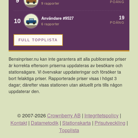
9
POÄNG
9 rapporter
19
Användare #9527
10
POÄNG
6 rapporter
FULL TOPPLISTA
Bensinpriser.nu kan inte garantera att alla publicerade priser
är korrekta eftersom priserna uppdateras av besökare och
stationsägare. Vi övervakar uppdateringar och försöker ta
bort felaktiga priser. Rapporterade priser visas i högst 3
dagar; därefter visas stationen utan aktuellt pris tills någon
uppdaterar den.
© 2007-2026
Crownberry AB
|
Integritetspolicy
|
Kontakt
|
Datametodik
|
Stationskarta
|
Prisutveckling
|
Topplista