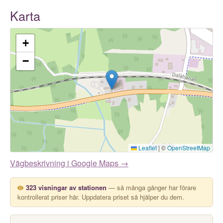
Karta
+
−
Leaflet
|
©
OpenStreetMap
Vägbeskrivning i Google Maps →
323 visningar av stationen
— så många gånger har förare
kontrollerat priser här. Uppdatera priset så hjälper du dem.