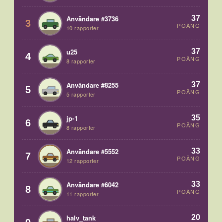
37
Användare #3736
3
POÄNG
10 rapporter
37
u25
4
POÄNG
8 rapporter
37
Användare #8255
5
POÄNG
5 rapporter
35
jp-1
6
POÄNG
8 rapporter
33
Användare #5552
7
POÄNG
12 rapporter
33
Användare #6042
8
POÄNG
11 rapporter
20
halv_tank