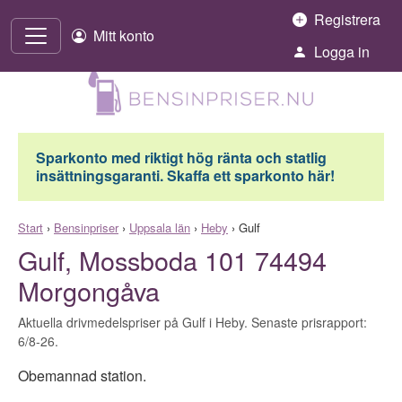
Hoppa till innehåll
Registrera
Mitt konto
Logga in
Sparkonto med riktigt hög ränta och statlig
insättningsgaranti. Skaffa ett sparkonto här!
Start
›
Bensinpriser
›
Uppsala län
›
Heby
›
Gulf
Gulf, Mossboda 101 74494
Morgongåva
Aktuella drivmedelspriser på Gulf i Heby. Senaste prisrapport:
6/8-26.
Obemannad station.