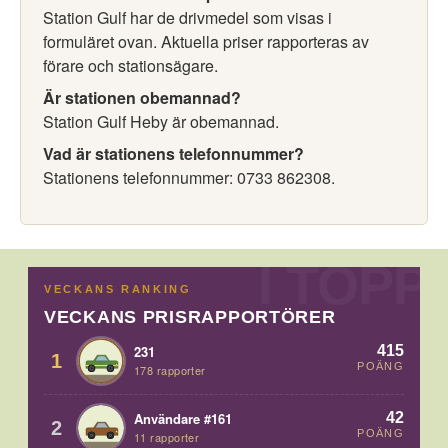
Station Gulf har de drivmedel som visas i
formuläret ovan. Aktuella priser rapporteras av
förare och stationsägare.
Är stationen obemannad?
Station Gulf Heby är obemannad.
Vad är stationens telefonnummer?
Stationens telefonnummer: 0733 862308.
VECKANS RANKING
VECKANS PRISRAPPORTÖRER
415
231
1
POÄNG
178 rapporter
42
Användare #161
2
POÄNG
11 rapporter