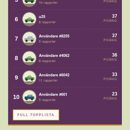
POÄNG
10 rapporter
37
u25
6
POÄNG
8 rapporter
37
Användare #8255
7
POÄNG
5 rapporter
36
Användare #4062
8
POÄNG
8 rapporter
33
Användare #6042
9
POÄNG
11 rapporter
23
Användare #601
10
POÄNG
5 rapporter
FULL TOPPLISTA