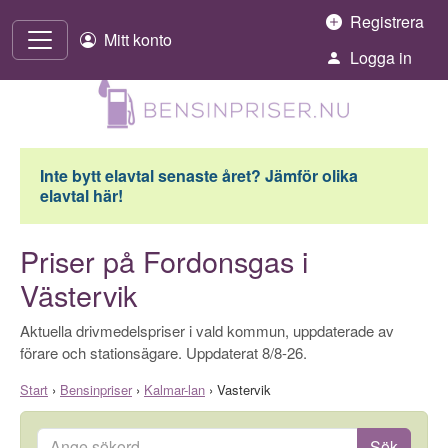
Hoppa till innehåll
Registrera
Mitt konto
Logga in
Inte bytt elavtal senaste året? Jämför olika
elavtal här!
Priser på Fordonsgas i
Västervik
Aktuella drivmedelspriser i vald kommun, uppdaterade av
förare och stationsägare. Uppdaterat 8/8-26.
Start
›
Bensinpriser
›
Kalmar-lan
›
Vastervik
Ange sökord
Sök