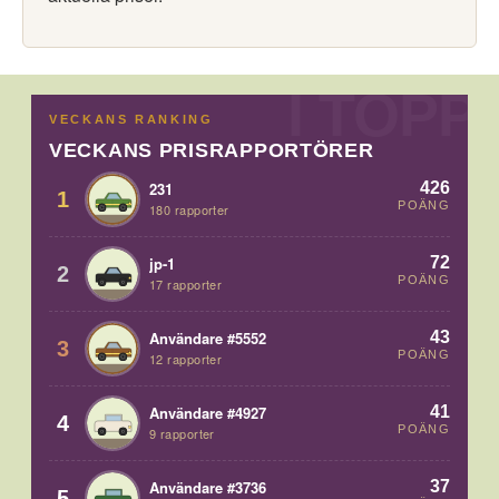
VECKANS RANKING
VECKANS PRISRAPPORTÖRER
426
231
1
POÄNG
180 rapporter
72
jp-1
2
POÄNG
17 rapporter
43
Användare #5552
3
POÄNG
12 rapporter
41
Användare #4927
4
POÄNG
9 rapporter
37
Användare #3736
5