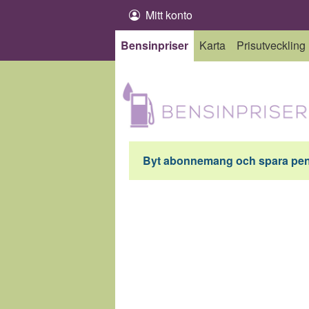
Hoppa till innehåll
Mitt konto
Bensinpriser
Karta
Prisutveckling
Byt abonnemang och spara peng