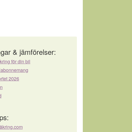
gar & jämförelser:
kring för din bil
bilabonnemang
rtet 2026
ån
d
ps:
säkring.com