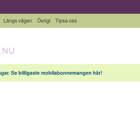
Längs vägen
Övrigt
Tipsa oss
ar. Se billigaste mobilabonnemangen här!