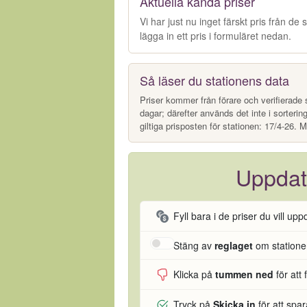
Aktuella kända priser
Vi har just nu inget färskt pris från d
lägga in ett pris i formuläret nedan.
Så läser du stationens data
Priser kommer från förare och verifierade s
dagar; därefter används det inte i sorterin
giltiga prisposten för stationen: 17/4-26. M
Uppdat
Fyll bara i de priser du vill upp
Stäng av
reglaget
om stationen
Klicka på
tummen ned
för att 
Tryck på
Skicka in
för att spa