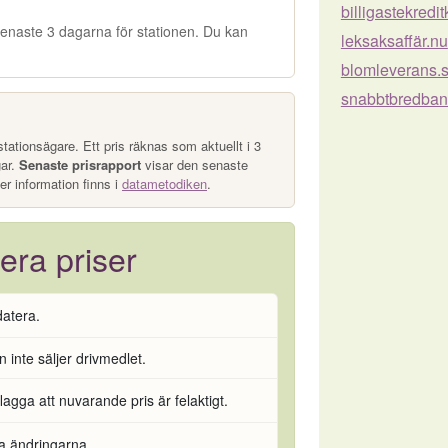
billigastekredi
e senaste 3 dagarna för stationen. Du kan
leksaksaffär.nu
blomleverans.
snabbtbredban
tationsägare. Ett pris räknas som aktuellt i 3
gar.
Senaste prisrapport
visar den senaste
er information finns i
datametodiken
.
era priser
datera.
 inte säljer drivmedlet.
flagga att nuvarande pris är felaktigt.
ra ändringarna.