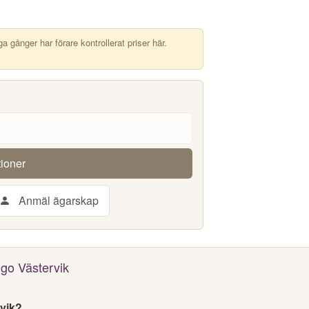
 gånger har förare kontrollerat priser här.
tioner
Anmäl ägarskap
ngo Västervik
rvik?