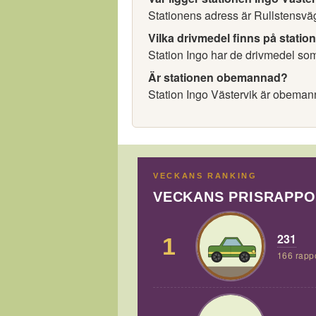
Stationens adress är Rullstensväg
Vilka drivmedel finns på statio
Station Ingo har de drivmedel som 
Är stationen obemannad?
Station Ingo Västervik är obeman
VECKANS RANKING
VECKANS PRISRAPP
231
1
166 rapp