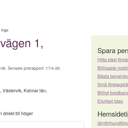
›
Ingo
svägen 1,
Spara pen
Hitta bäst försä
Billigaste mo
rvik. Senaste prisrapport: 17/4-26.
Bästa bensinko
Små företagsl
k
,
Västervik
,
Kalmar län
,
Billigt bredban
Elpriset idag
Hemsideti
n direkt till höger
jämförhundför