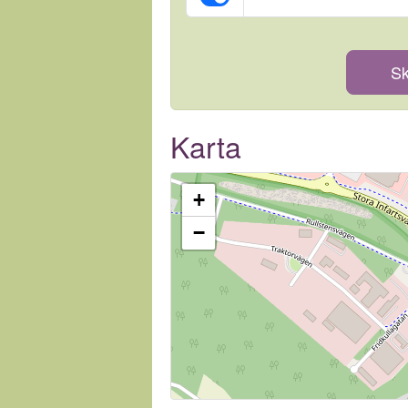
Sk
Karta
+
−