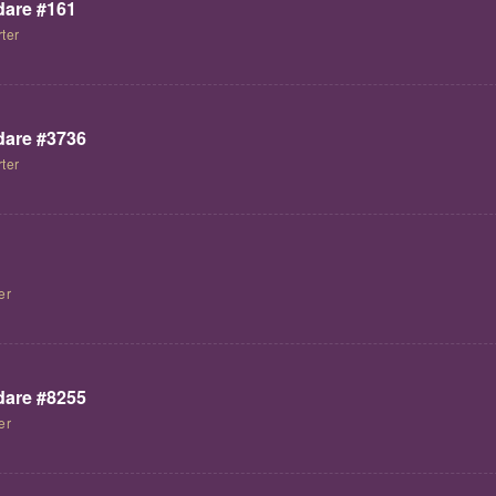
are #161
ter
are #3736
ter
er
are #8255
er