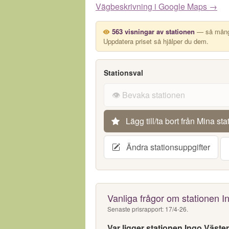
Vägbeskrivning i Google Maps →
563 visningar av stationen
— så många
Uppdatera priset så hjälper du dem.
Stationsval
👁️ Bevaka stationen
Lägg till/ta bort från Mina sta
Ändra stationsuppgifter
Vanliga frågor om stationen I
Senaste prisrapport: 17/4-26.
Var ligger stationen Ingo Väste