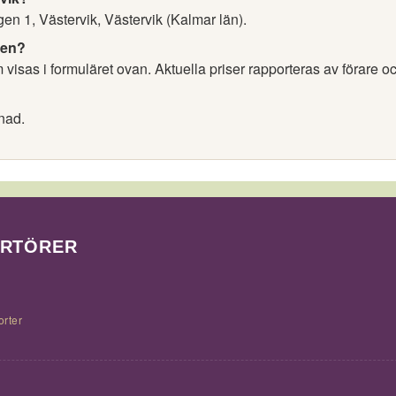
en 1, Västervik, Västervik (Kalmar län).
nen?
visas i formuläret ovan. Aktuella priser rapporteras av förare o
nad.
ORTÖRER
orter