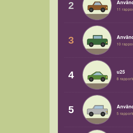
Använd
2
11 rappor
Använd
3
10 rappor
u25
4
8 rapport
Använd
5
5 rapport