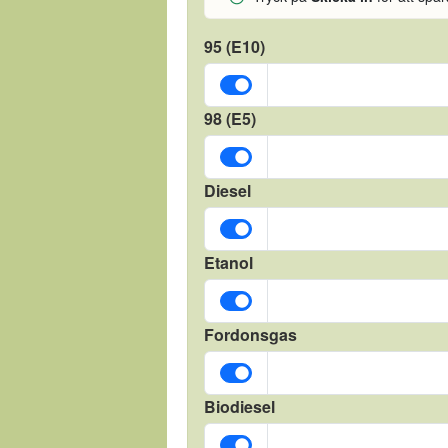
95 (E10)
98 (E5)
Diesel
Etanol
Fordonsgas
Biodiesel