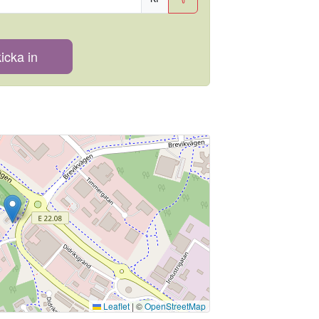
icka in
Leaflet
|
©
OpenStreetMap