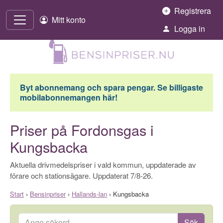
Hoppa till innehåll
Registrera
Mitt konto
Logga in
Byt abonnemang och spara pengar. Se billigaste
mobilabonnemangen här!
Priser på Fordonsgas i
Kungsbacka
Aktuella drivmedelspriser i vald kommun, uppdaterade av
förare och stationsägare. Uppdaterat 7/8-26.
Start
›
Bensinpriser
›
Hallands-lan
›
Kungsbacka
Ange sökord
Sök