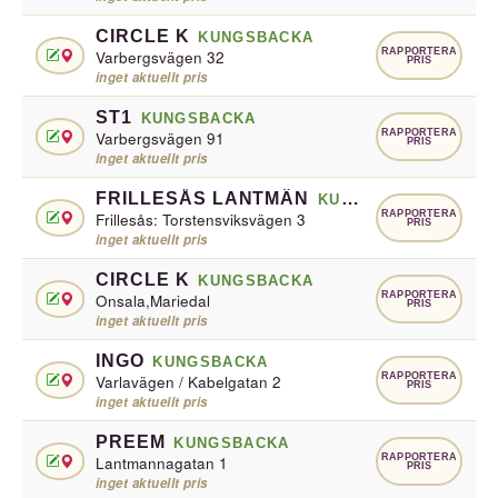
CIRCLE K
KUNGSBACKA
RAPPORTERA
Varbergsvägen 32
PRIS
inget aktuellt pris
ST1
KUNGSBACKA
RAPPORTERA
Varbergsvägen 91
PRIS
inget aktuellt pris
FRILLESÅS LANTMÄN
KUNGSBACKA
RAPPORTERA
Frillesås: Torstensviksvägen 3
PRIS
inget aktuellt pris
CIRCLE K
KUNGSBACKA
RAPPORTERA
Onsala,Mariedal
PRIS
inget aktuellt pris
INGO
KUNGSBACKA
RAPPORTERA
Varlavägen / Kabelgatan 2
PRIS
inget aktuellt pris
PREEM
KUNGSBACKA
RAPPORTERA
Lantmannagatan 1
PRIS
inget aktuellt pris