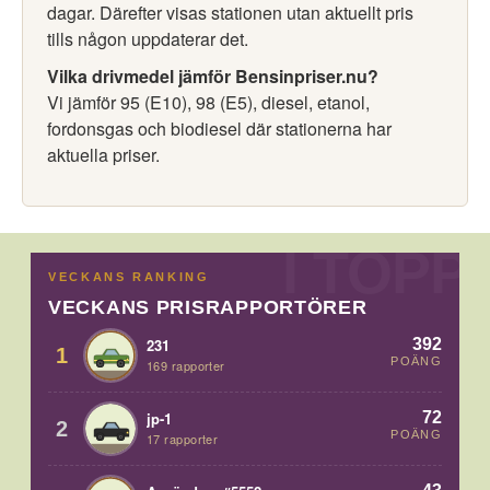
dagar. Därefter visas stationen utan aktuellt pris
tills någon uppdaterar det.
Vilka drivmedel jämför Bensinpriser.nu?
Vi jämför 95 (E10), 98 (E5), diesel, etanol,
fordonsgas och biodiesel där stationerna har
aktuella priser.
VECKANS RANKING
VECKANS PRISRAPPORTÖRER
392
231
1
POÄNG
169 rapporter
72
jp-1
2
POÄNG
17 rapporter