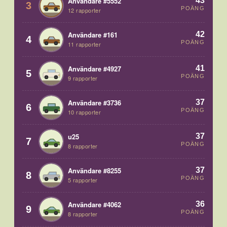
43
Användare #5552
3
POÄNG
12 rapporter
42
Användare #161
4
POÄNG
11 rapporter
41
Användare #4927
5
POÄNG
9 rapporter
37
Användare #3736
6
POÄNG
10 rapporter
37
u25
7
POÄNG
8 rapporter
37
Användare #8255
8
POÄNG
5 rapporter
36
Användare #4062
9
POÄNG
8 rapporter