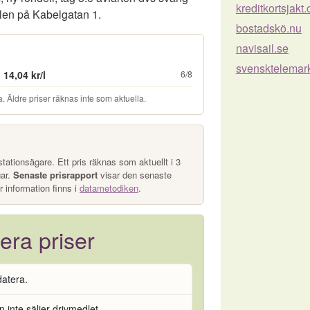
kreditkortsjakt
llen på Kabelgatan 1.
bostadskö.nu
navisail.se
svensktelemar
14,04 kr/l
6/8
. Äldre priser räknas inte som aktuella.
tationsägare. Ett pris räknas som aktuellt i 3
gar.
Senaste prisrapport
visar den senaste
r information finns i
datametodiken
.
era priser
datera.
 inte säljer drivmedlet.