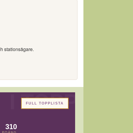
ch stationsägare.
FULL TOPPLISTA
310
POÄNG