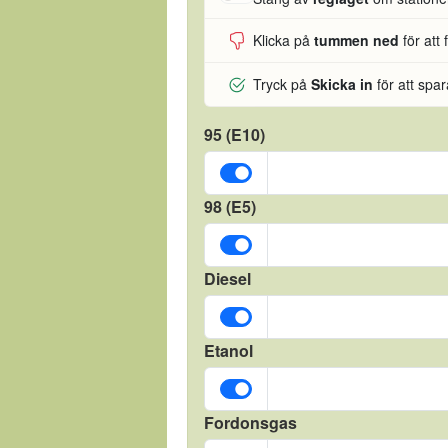
Klicka på
tummen ned
för att 
Tryck på
Skicka in
för att spa
95 (E10)
98 (E5)
Diesel
Etanol
Fordonsgas