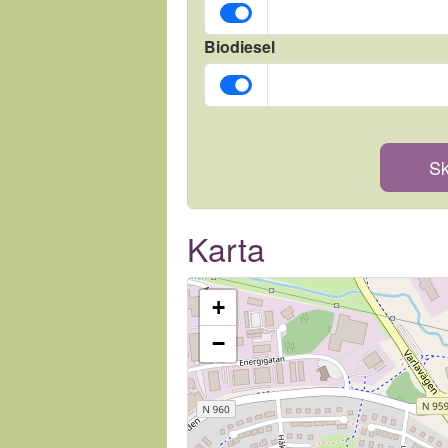
Biodiesel
Sk
Karta
+
−