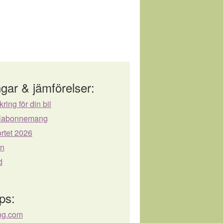
gar & jämförelser:
kring för din bil
bilabonnemang
rtet 2026
ån
d
ps:
ng.com