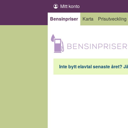
Hoppa till innehåll
Mitt konto
Bensinpriser
Karta
Prisutveckling
Inte bytt elavtal senaste året? J