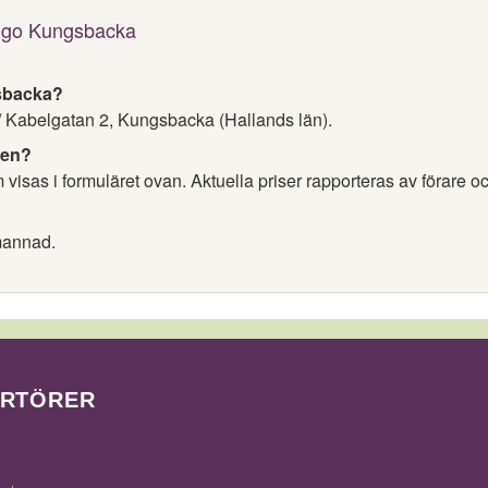
Ingo Kungsbacka
gsbacka?
/ Kabelgatan 2, Kungsbacka (Hallands län).
nen?
visas i formuläret ovan. Aktuella priser rapporteras av förare o
mannad.
ORTÖRER