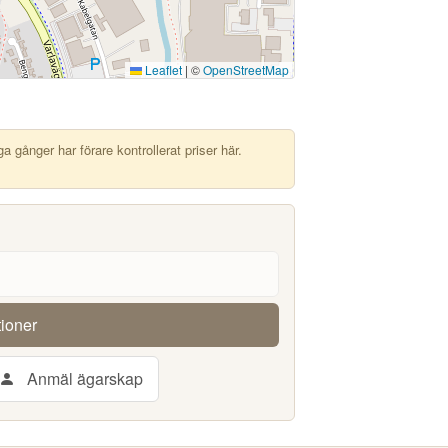
Leaflet
|
©
OpenStreetMap
 gånger har förare kontrollerat priser här.
tioner
Anmäl ägarskap