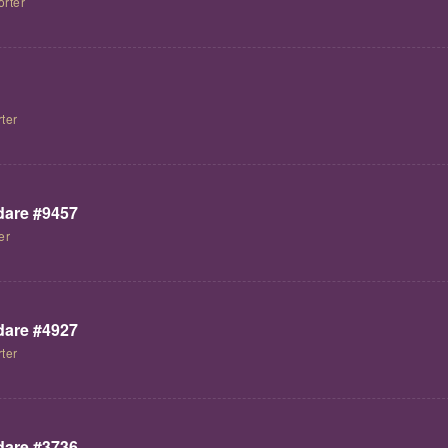
orter
ter
are #9457
er
are #4927
ter
are #3736