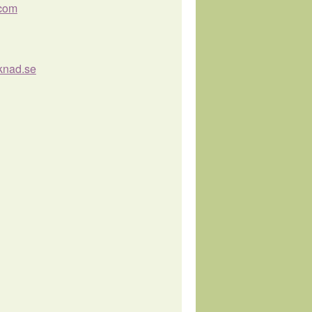
.com
knad.se