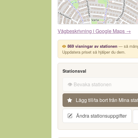
Vägbeskrivning i Google Maps →
869 visningar av stationen
— så många
Uppdatera priset så hjälper du dem.
Stationsval
👁️ Bevaka stationen
Lägg till/ta bort från Mina sta
Ändra stationsuppgifter