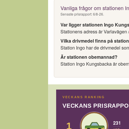
Vanliga frågor om stationen 
Senaste prisrapport: 6/8-26.
Var ligger stationen Ingo Kun
Stationens adress är Varlavägen 
Vilka drivmedel finns på statio
Station Ingo har de drivmedel som 
Är stationen obemannad?
Station Ingo Kungsbacka är obe
VECKANS RANKING
VECKANS PRISRAPP
231
1