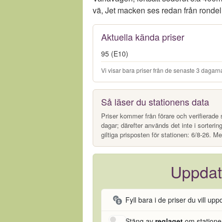
vä, Jet macken ses redan från ronde
Aktuella kända priser
95 (E10)
Vi visar bara priser från de senaste 3 dagarna
Så läser du stationens data
Priser kommer från förare och verifierade s
dagar; därefter används det inte i sorterin
giltiga prisposten för stationen: 6/8-26. Me
Uppdat
Fyll bara i de priser du vill upp
Stäng av
reglaget
om stationen