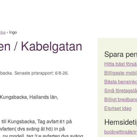
cka
›
Ingo
en / Kabelgatan
Spara pen
Hitta bäst försä
Billigaste mo
sbacka. Senaste prisrapport: 6/8-26.
Bästa bensinko
Små företagsl
Kungsbacka
,
Hallands län
,
Billigt bredban
Elpriset idag
Hemsideti
 till Kungsbacka, Tag avfart 61 på
vfarten( dvs sväng åt hö) in på
bolåneförsäkri
, ny rondell, tag 3:e avfarten dvs sväng