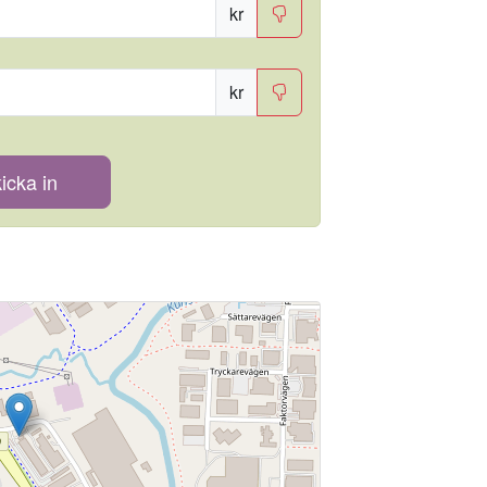
kr
kr
icka in