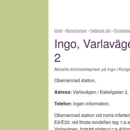
Start
›
Bensinpriser
›
Hallands län
›
Kungsba
Ingo, Varlaväg
2
Aktuella drivmedelspriser på Ingo i Kung
Obemannad station.
Adress:
Varlavägen / Kabelgatan 2
,
Telefon:
Ingen information.
Obemannad station vid norra infarten
E6/E20, vid första rondellen tag 1:a a
Varlavägen, fortsätt söderut c:a 400m