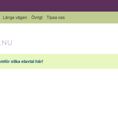
Längs vägen
Övrigt
Tipsa oss
ämför olika elavtal här!