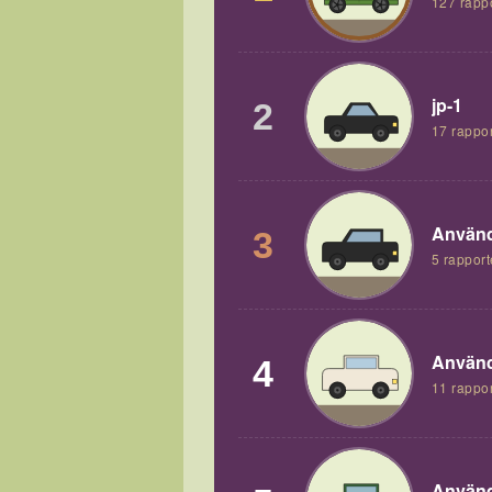
127 rapp
jp-1
2
17 rappor
Använd
3
5 rapport
Använd
4
11 rappor
Använd