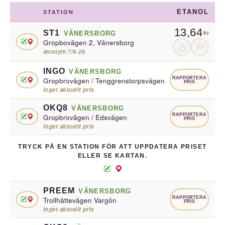
ETANOL
STATION
13,64
ST1
VÄNERSBORG
kr
Gropbovägen 2, Vänersborg
anonym
·
7/8-26
INGO
VÄNERSBORG
RAPPORTERA
Gropbrovägen / Tenggrenstorpsvägen
PRIS
inget aktuellt pris
OKQ8
VÄNERSBORG
RAPPORTERA
Gropbrovägen / Edsvägen
PRIS
inget aktuellt pris
TRYCK PÅ EN STATION FÖR ATT UPPDATERA PRISET
ELLER SE KARTAN.
PREEM
VÄNERSBORG
RAPPORTERA
Trollhättevägen Vargön
PRIS
inget aktuellt pris