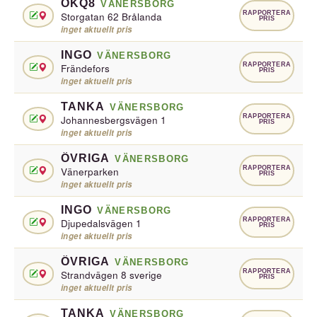
OKQ8
VÄNERSBORG
RAPPORTERA
Storgatan 62 Brålanda
PRIS
inget aktuellt pris
INGO
VÄNERSBORG
RAPPORTERA
Frändefors
PRIS
inget aktuellt pris
TANKA
VÄNERSBORG
RAPPORTERA
Johannesbergsvägen 1
PRIS
inget aktuellt pris
ÖVRIGA
VÄNERSBORG
RAPPORTERA
Vänerparken
PRIS
inget aktuellt pris
INGO
VÄNERSBORG
RAPPORTERA
Djupedalsvägen 1
PRIS
inget aktuellt pris
ÖVRIGA
VÄNERSBORG
RAPPORTERA
Strandvägen 8 sverige
PRIS
inget aktuellt pris
TANKA
VÄNERSBORG