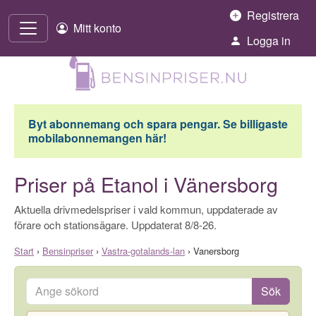
Hoppa till innehåll
Registrera
Mitt konto
Logga in
Byt abonnemang och spara pengar. Se billigaste
mobilabonnemangen här!
Priser på Etanol i Vänersborg
Aktuella drivmedelspriser i vald kommun, uppdaterade av
förare och stationsägare. Uppdaterat 8/8-26.
Start
›
Bensinpriser
›
Vastra-gotalands-lan
›
Vanersborg
Ange sökord
Sök