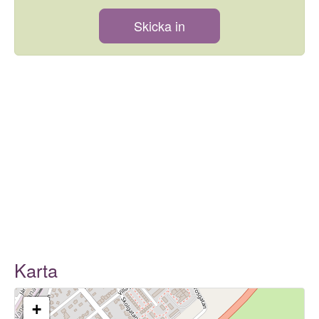
Skicka in
Karta
+