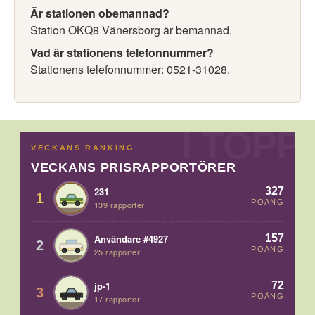
Är stationen obemannad?
Station OKQ8 Vänersborg är bemannad.
Vad är stationens telefonnummer?
Stationens telefonnummer: 0521-31028.
VECKANS RANKING
VECKANS PRISRAPPORTÖRER
327
231
1
POÄNG
139 rapporter
157
Användare #4927
2
POÄNG
25 rapporter
72
jp-1
3
POÄNG
17 rapporter