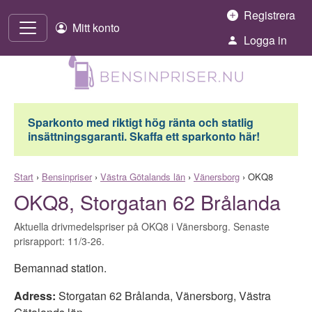
Hoppa till innehåll
Registrera
Mitt konto
Logga in
Sparkonto med riktigt hög ränta och statlig
insättningsgaranti. Skaffa ett sparkonto här!
Start
›
Bensinpriser
›
Västra Götalands län
›
Vänersborg
›
OKQ8
OKQ8, Storgatan 62 Brålanda
Aktuella drivmedelspriser på OKQ8 i Vänersborg. Senaste
prisrapport: 11/3-26.
Bemannad station.
Adress:
Storgatan 62 Brålanda
,
Vänersborg
,
Västra