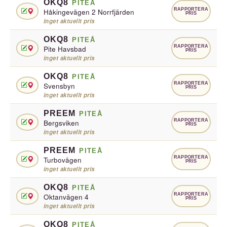
OKQ8
PITEÅ
RAPPORTERA
Håkingevägen 2 Norrfjärden
PRIS
inget aktuellt pris
OKQ8
PITEÅ
RAPPORTERA
Pite Havsbad
PRIS
inget aktuellt pris
OKQ8
PITEÅ
RAPPORTERA
Svensbyn
PRIS
inget aktuellt pris
PREEM
PITEÅ
RAPPORTERA
Bergsviken
PRIS
inget aktuellt pris
PREEM
PITEÅ
RAPPORTERA
Turbovägen
PRIS
inget aktuellt pris
OKQ8
PITEÅ
RAPPORTERA
Oktanvägen 4
PRIS
inget aktuellt pris
OKQ8
PITEÅ