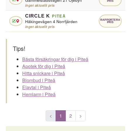
Gammelstadsvägen 21 Öjebyn
PRIS
inget aktuellt pris
CIRCLE K
PITEÅ
RAPPORTERA
Håkingevägen 4 Norrfjärden
PRIS
inget aktuellt pris
Tips!
Bästa försäkringar för dig i Piteå
Apotek för dig i Piteå
Hitta snickare i Piteå
Blombud i Piteå
Elavtal i Piteå
Hemlarm i Piteå
<
1
2
>