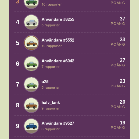
3
POÄNG
10 rapporter
37
Användare #8255
4
POÄNG
5 rapporter
33
Användare #5552
5
POÄNG
12 rapporter
27
Användare #6042
6
POÄNG
7 rapporter
23
u25
7
POÄNG
5 rapporter
20
halv_tank
8
POÄNG
9 rapporter
19
Användare #9527
9
POÄNG
6 rapporter