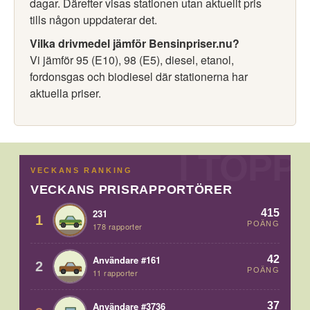
dagar. Därefter visas stationen utan aktuellt pris
tills någon uppdaterar det.
Vilka drivmedel jämför Bensinpriser.nu?
Vi jämför 95 (E10), 98 (E5), diesel, etanol,
fordonsgas och biodiesel där stationerna har
aktuella priser.
VECKANS RANKING
VECKANS PRISRAPPORTÖRER
415
231
1
POÄNG
178 rapporter
42
Användare #161
2
POÄNG
11 rapporter
37
Användare #3736