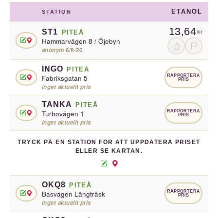
ETANOL
STATION
13,64
ST1
PITEÅ
kr
Hammarvägen 8 / Öjebyn
anonym
·
6/8-26
INGO
PITEÅ
RAPPORTERA
Fabriksgatan 5
PRIS
inget aktuellt pris
TANKA
PITEÅ
RAPPORTERA
Turbovägen 1
PRIS
inget aktuellt pris
TRYCK PÅ EN STATION FÖR ATT UPPDATERA PRISET
ELLER SE KARTAN.
OKQ8
PITEÅ
RAPPORTERA
Basvägen Långträsk
PRIS
inget aktuellt pris