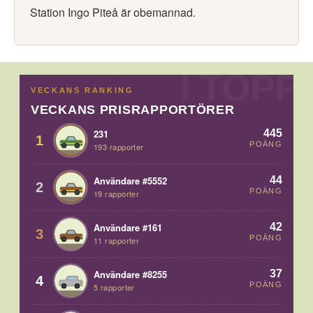
Station Ingo Piteå är obemannad.
VECKANS RANKING
VECKANS PRISRAPPORTÖRER
445
231
1
POÄNG
193 rapporter
44
Användare #5552
2
POÄNG
19 rapporter
42
Användare #161
3
POÄNG
11 rapporter
37
Användare #8255
4
POÄNG
5 rapporter