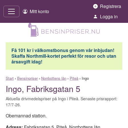
Hoppa till innehåll
Registrera
Mitt konto
Logga in
Få 101 kr i välkomstbonus genom vår inbjudan!
Skaffa Northmill-kortet perfekt för resor och utan
årsavgift idag!
Start
›
Bensinpriser
›
Norrbottens län
›
Piteå
›
Ingo
Ingo, Fabriksgatan 5
Aktuella drivmedelspriser på Ingo i Piteå. Senaste prisrapport:
17/7-26.
Obemannad station.
Adress:
Fabriksgatan 5
,
Piteå
,
Norrbottens län
,