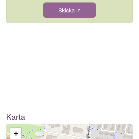
Skicka in
Karta
+