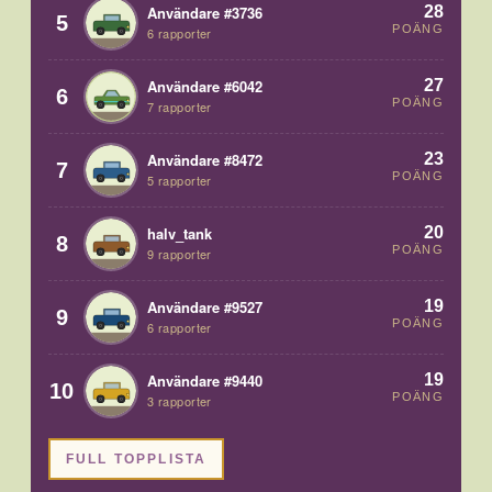
28
Användare #3736
5
POÄNG
6 rapporter
27
Användare #6042
6
POÄNG
7 rapporter
23
Användare #8472
7
POÄNG
5 rapporter
20
halv_tank
8
POÄNG
9 rapporter
19
Användare #9527
9
POÄNG
6 rapporter
19
Användare #9440
10
POÄNG
3 rapporter
FULL TOPPLISTA