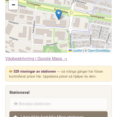
−
Leaflet
|
©
OpenStreetMap
Vägbeskrivning i Google Maps →
529 visningar av stationen
— så många gånger har förare
kontrollerat priser här. Uppdatera priset så hjälper du dem.
Stationsval
👁️ Bevaka stationen
Lägg till/ta bort från Mina stationer