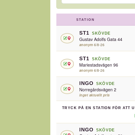
STATION
ST1
SKÖVDE
Gustav Adolfs Gata 44
anonym
·
6/8-26
ST1
SKÖVDE
Mariestadsvägen 96
anonym
·
6/8-26
INGO
SKÖVDE
Norregårdsvägen 2
inget aktuellt pris
TRYCK PÅ EN STATION FÖR ATT 
INGO
SKÖVDE