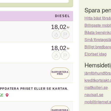
Spara pen
DIESEL
Hitta bäst försä
Billigaste mo
18,02
kr
Bästa bensinko
Små företagsl
Billigt bredban
18,02
kr
Elpriset idag
Hemsideti
jämförhundför
RAPPORTERA
PRIS
kreditkortsjakt
mattkollen.se
UPPDATERA PRISET ELLER SE KARTAN.
navisail.se
mobiltinternet.
RAPPORTERA