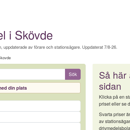
el i Skövde
, uppdaterade av förare och stationsägare. Uppdaterat 7/8-26.
Skovde
Så här
Sök
sidan
ed din plats
Klicka på en sta
priset eller se d
Svarta priser 
av stationsägar
drivmedelsbola