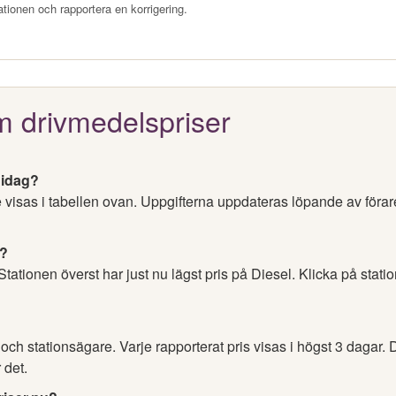
ationen och rapportera en korrigering.
m drivmedelspriser
 idag?
e visas i tabellen ovan. Uppgifterna uppdateras löpande av förar
e?
 Stationen överst har just nu lägst pris på Diesel. Klicka på stati
h stationsägare. Varje rapporterat pris visas i högst 3 dagar. D
 det.