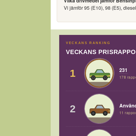
Vilka drivmedel jämför Bensinp
Vi jämför 95 (E10), 98 (E5), diese
VECKANS RANKING
VECKANS PRISRAPP
231
1
178 rapp
Använd
2
11 rappor