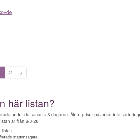
Skövde
1
2
>
n här listan?
erade under de senaste 3 dagarna. Äldre priser påverkar inte sorterin
istan är från 6/8-26.
 listan.
fierade stationsägare.