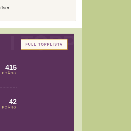
riser.
FULL TOPPLISTA
415
POÄNG
42
POÄNG