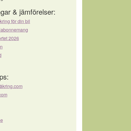
gar & jämförelser:
kring för din bil
bilabonnemang
rtet 2026
ån
d
ps:
säkring.com
.com
se