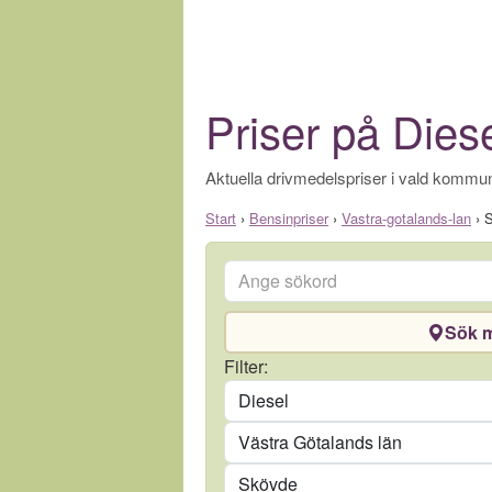
Priser på Dies
Aktuella drivmedelspriser i vald kommun
Start
›
Bensinpriser
›
Vastra-gotalands-lan
›
Ange sökord
Sök m
Drivmedel
Filter:
Län
Kommun