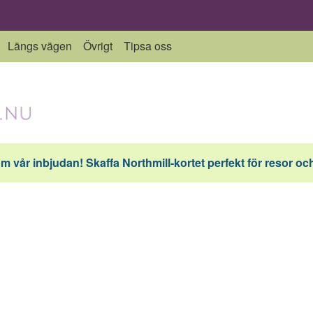
Längs vägen
Övrigt
Tipsa oss
vår inbjudan! Skaffa Northmill-kortet perfekt för resor och