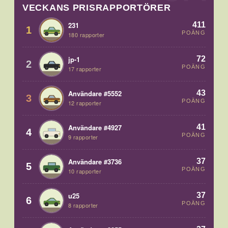
VECKANS PRISRAPPORTÖRER
411
231
1
POÄNG
180 rapporter
72
jp-1
2
POÄNG
17 rapporter
43
Användare #5552
3
POÄNG
12 rapporter
41
Användare #4927
4
POÄNG
9 rapporter
37
Användare #3736
5
POÄNG
10 rapporter
37
u25
6
POÄNG
8 rapporter