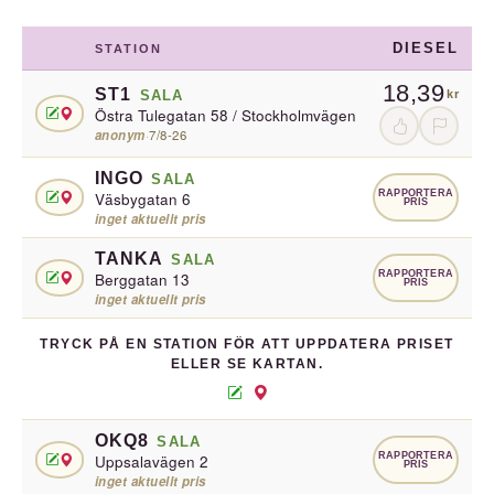
DIESEL
STATION
18,39
ST1
SALA
kr
Östra Tulegatan 58 / Stockholmvägen
anonym
·
7/8-26
INGO
SALA
RAPPORTERA
Väsbygatan 6
PRIS
inget aktuellt pris
TANKA
SALA
RAPPORTERA
Berggatan 13
PRIS
inget aktuellt pris
TRYCK PÅ EN STATION FÖR ATT UPPDATERA PRISET
ELLER SE KARTAN.
OKQ8
SALA
RAPPORTERA
Uppsalavägen 2
PRIS
inget aktuellt pris