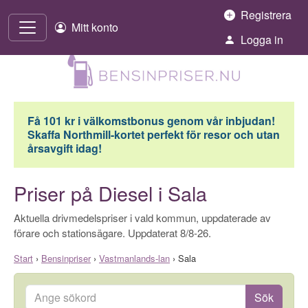
Hoppa till innehåll
Registrera
Mitt konto
Logga in
Få 101 kr i välkomstbonus genom vår inbjudan!
Skaffa Northmill-kortet perfekt för resor och utan
årsavgift idag!
Priser på Diesel i Sala
Aktuella drivmedelspriser i vald kommun, uppdaterade av
förare och stationsägare. Uppdaterat 8/8-26.
Start
›
Bensinpriser
›
Vastmanlands-lan
›
Sala
Ange sökord
Sök