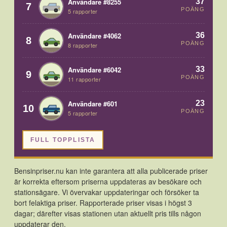
37
Användare #8255
7
POÄNG
5 rapporter
36
Användare #4062
8
POÄNG
8 rapporter
33
Användare #6042
9
POÄNG
11 rapporter
23
Användare #601
10
POÄNG
5 rapporter
FULL TOPPLISTA
Bensinpriser.nu kan inte garantera att alla publicerade priser
är korrekta eftersom priserna uppdateras av besökare och
stationsägare. Vi övervakar uppdateringar och försöker ta
bort felaktiga priser. Rapporterade priser visas i högst 3
dagar; därefter visas stationen utan aktuellt pris tills någon
uppdaterar den.