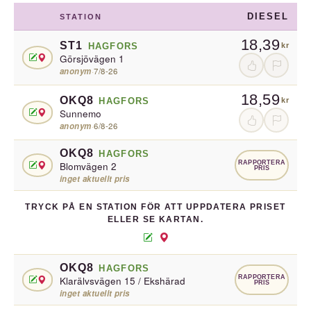
DIESEL
STATION
18,39
ST1
HAGFORS
kr
Görsjövägen 1
anonym
·
7/8-26
18,59
OKQ8
HAGFORS
kr
Sunnemo
anonym
·
6/8-26
OKQ8
HAGFORS
RAPPORTERA
Blomvägen 2
PRIS
inget aktuellt pris
TRYCK PÅ EN STATION FÖR ATT UPPDATERA PRISET
ELLER SE KARTAN.
OKQ8
HAGFORS
RAPPORTERA
Klarälvsvägen 15 / Ekshärad
PRIS
inget aktuellt pris