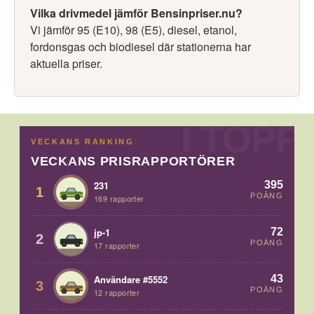
Vilka drivmedel jämför Bensinpriser.nu?
Vi jämför 95 (E10), 98 (E5), diesel, etanol,
fordonsgas och biodiesel där stationerna har
aktuella priser.
VECKANS RANKING
VECKANS PRISRAPPORTÖRER
395
231
1
POÄNG
169 rapporter
72
jp-1
2
POÄNG
17 rapporter
43
Användare #5552
3
POÄNG
12 rapporter