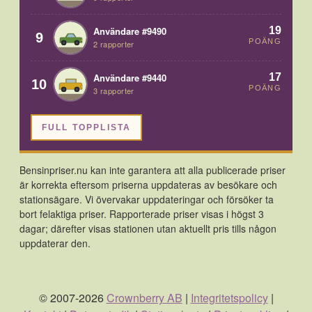
19
Användare #9490
9
POÄNG
2 rapporter
17
Användare #9440
10
POÄNG
3 rapporter
FULL TOPPLISTA
Bensinpriser.nu kan inte garantera att alla publicerade priser
är korrekta eftersom priserna uppdateras av besökare och
stationsägare. Vi övervakar uppdateringar och försöker ta
bort felaktiga priser. Rapporterade priser visas i högst 3
dagar; därefter visas stationen utan aktuellt pris tills någon
uppdaterar den.
© 2007-2026
Crownberry AB
|
Integritetspolicy
|