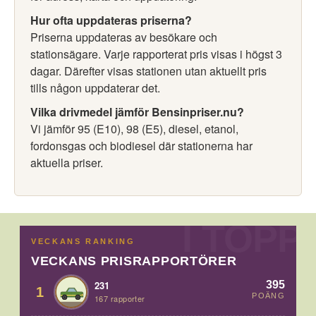
Hur ofta uppdateras priserna?
Priserna uppdateras av besökare och
stationsägare. Varje rapporterat pris visas i högst 3
dagar. Därefter visas stationen utan aktuellt pris
tills någon uppdaterar det.
Vilka drivmedel jämför Bensinpriser.nu?
Vi jämför 95 (E10), 98 (E5), diesel, etanol,
fordonsgas och biodiesel där stationerna har
aktuella priser.
VECKANS RANKING
VECKANS PRISRAPPORTÖRER
395
231
1
POÄNG
167 rapporter