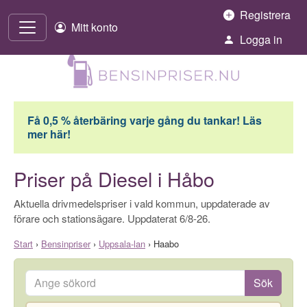
Hoppa till innehåll
Registrera
Mitt konto
Logga in
Få 0,5 % återbäring varje gång du tankar! Läs
mer här!
Priser på Diesel i Håbo
Aktuella drivmedelspriser i vald kommun, uppdaterade av
förare och stationsägare. Uppdaterat 6/8-26.
Start
›
Bensinpriser
›
Uppsala-lan
›
Haabo
Ange sökord
Sök