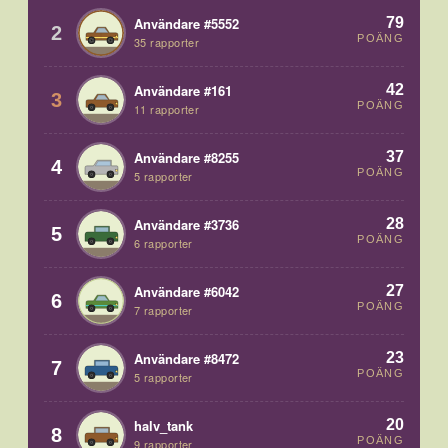
79
Användare #5552
2
POÄNG
35 rapporter
42
Användare #161
3
POÄNG
11 rapporter
37
Användare #8255
4
POÄNG
5 rapporter
28
Användare #3736
5
POÄNG
6 rapporter
27
Användare #6042
6
POÄNG
7 rapporter
23
Användare #8472
7
POÄNG
5 rapporter
20
halv_tank
8
POÄNG
9 rapporter