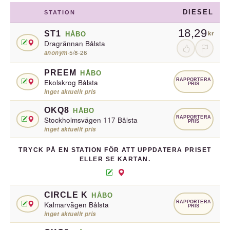
DIESEL
STATION
18,29
ST1
HÅBO
kr
Dragrännan Bålsta
anonym
·
5/8-26
PREEM
HÅBO
RAPPORTERA
Ekolskrog Bålsta
PRIS
inget aktuellt pris
OKQ8
HÅBO
RAPPORTERA
Stockholmsvägen 117 Bålsta
PRIS
inget aktuellt pris
TRYCK PÅ EN STATION FÖR ATT UPPDATERA PRISET
ELLER SE KARTAN.
CIRCLE K
HÅBO
RAPPORTERA
Kalmarvägen Bålsta
PRIS
inget aktuellt pris