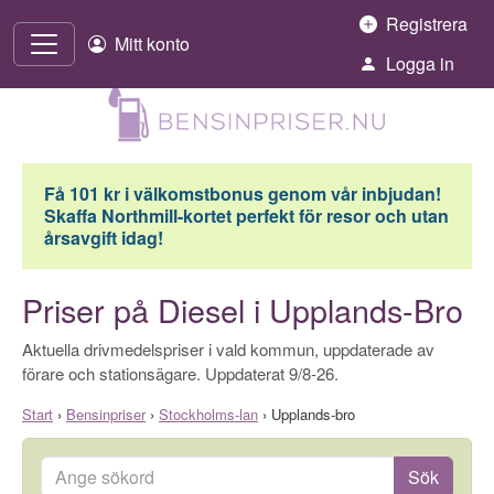
Hoppa till innehåll
Registrera
Mitt konto
Logga in
Få 101 kr i välkomstbonus genom vår inbjudan!
Skaffa Northmill-kortet perfekt för resor och utan
årsavgift idag!
Priser på Diesel i Upplands-Bro
Aktuella drivmedelspriser i vald kommun, uppdaterade av
förare och stationsägare. Uppdaterat 9/8-26.
Start
›
Bensinpriser
›
Stockholms-lan
›
Upplands-bro
Ange sökord
Sök