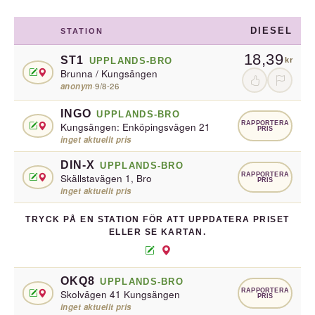
DIESEL
STATION
18,39
ST1
UPPLANDS-BRO
kr
Brunna / Kungsängen
anonym
·
9/8-26
INGO
UPPLANDS-BRO
RAPPORTERA
Kungsängen: Enköpingsvägen 21
PRIS
inget aktuellt pris
DIN-X
UPPLANDS-BRO
RAPPORTERA
Skällstavägen 1, Bro
PRIS
inget aktuellt pris
TRYCK PÅ EN STATION FÖR ATT UPPDATERA PRISET
ELLER SE KARTAN.
OKQ8
UPPLANDS-BRO
RAPPORTERA
Skolvägen 41 Kungsängen
PRIS
inget aktuellt pris