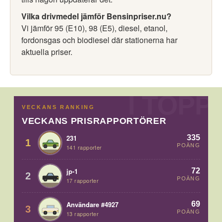
Vilka drivmedel jämför Bensinpriser.nu?
Vi jämför 95 (E10), 98 (E5), diesel, etanol,
fordonsgas och biodiesel där stationerna har
aktuella priser.
VECKANS RANKING
VECKANS PRISRAPPORTÖRER
335
231
1
POÄNG
141 rapporter
72
jp-1
2
POÄNG
17 rapporter
69
Användare #4927
3
POÄNG
13 rapporter