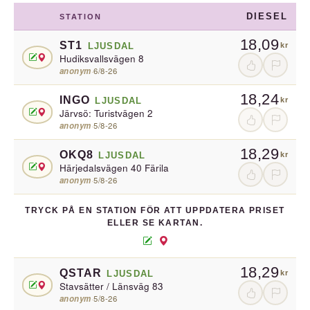
DIESEL
STATION
18,09
ST1
LJUSDAL
kr
Hudiksvallsvägen 8
anonym
·
6/8-26
18,24
INGO
LJUSDAL
kr
Järvsö: Turistvägen 2
anonym
·
5/8-26
18,29
OKQ8
LJUSDAL
kr
Härjedalsvägen 40 Färila
anonym
·
5/8-26
TRYCK PÅ EN STATION FÖR ATT UPPDATERA PRISET
ELLER SE KARTAN.
18,29
QSTAR
LJUSDAL
kr
Stavsätter / Länsväg 83
anonym
·
5/8-26