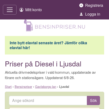
Hoppa till innehåll
Registrera
Mitt konto
Logga in
Inte bytt elavtal senaste året? Jämför olika
elavtal här!
Priser på Diesel i Ljusdal
Aktuella drivmedelspriser i vald kommun, uppdaterade av
förare och stationsägare. Uppdaterat 6/8-26.
Start
›
Bensinpriser
›
Gavleborgs-lan
›
Ljusdal
Ange sökord
Sök