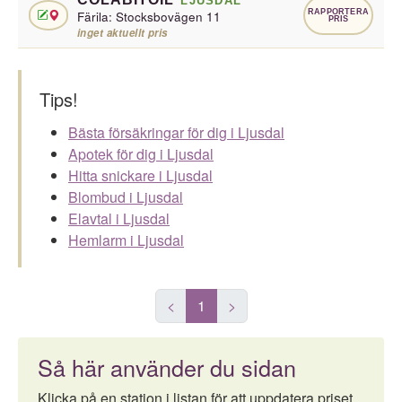
LJUSDAL
RAPPORTERA
Färila: Stocksbovägen 11
PRIS
inget aktuellt pris
Tips!
Bästa försäkringar för dig i Ljusdal
Apotek för dig i Ljusdal
Hitta snickare i Ljusdal
Blombud i Ljusdal
Elavtal i Ljusdal
Hemlarm i Ljusdal
<
1
>
Så här använder du sidan
Klicka på en station i listan för att uppdatera priset