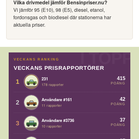
Vilka drivmedel jämför Bensinpriser.nu?
Vi jämför 95 (E10), 98 (E5), diesel, etanol,
fordonsgas och biodiesel där stationerna har
aktuella priser.
VECKANS RANKING
VECKANS PRISRAPPORTÖRER
415
231
1
POÄNG
178 rapporter
42
Användare #161
2
POÄNG
11 rapporter
37
Användare #3736
3
POÄNG
10 rapporter