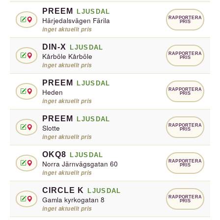
PREEM
LJUSDAL
RAPPORTERA
Härjedalsvägen Färila
PRIS
inget aktuellt pris
DIN-X
LJUSDAL
RAPPORTERA
Kårböle Kårböle
PRIS
inget aktuellt pris
PREEM
LJUSDAL
RAPPORTERA
Heden
PRIS
inget aktuellt pris
PREEM
LJUSDAL
RAPPORTERA
Slotte
PRIS
inget aktuellt pris
OKQ8
LJUSDAL
RAPPORTERA
Norra Järnvägsgatan 60
PRIS
inget aktuellt pris
CIRCLE K
LJUSDAL
RAPPORTERA
Gamla kyrkogatan 8
PRIS
inget aktuellt pris