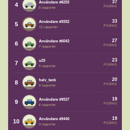
37
Användare #8255
4
POÄNG
5 rapporter
33
Användare #5552
5
POÄNG
12 rapporter
27
Användare #6042
6
POÄNG
7 rapporter
23
u25
7
POÄNG
5 rapporter
20
halv_tank
8
POÄNG
9 rapporter
19
Användare #9527
9
POÄNG
6 rapporter
19
Användare #9440
10
POÄNG
3 rapporter