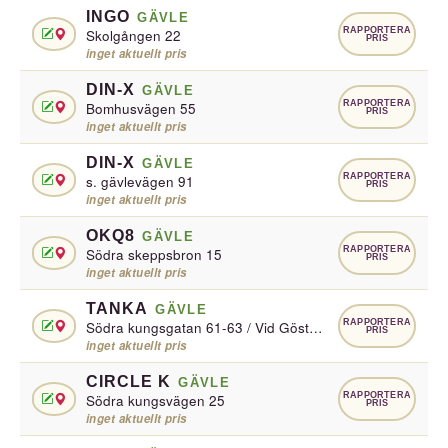
INGO
GÄVLE
RAPPORTERA
Skolgången 22
PRIS
inget aktuellt pris
DIN-X
GÄVLE
RAPPORTERA
Bomhusvägen 55
PRIS
inget aktuellt pris
DIN-X
GÄVLE
RAPPORTERA
s. gävlevägen 91
PRIS
inget aktuellt pris
OKQ8
GÄVLE
RAPPORTERA
Södra skeppsbron 15
PRIS
inget aktuellt pris
TANKA
GÄVLE
RAPPORTERA
Södra kungsgatan 61-63 / Vid Gösta Samuelsson Bil
PRIS
inget aktuellt pris
CIRCLE K
GÄVLE
RAPPORTERA
Södra kungsvägen 25
PRIS
inget aktuellt pris