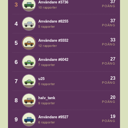
37
Användare #3736
3
POÄNG
10 rapporter
37
Användare #8255
4
POÄNG
5 rapporter
33
Användare #5552
5
POÄNG
12 rapporter
27
Användare #6042
6
POÄNG
7 rapporter
23
u25
7
POÄNG
5 rapporter
20
halv_tank
8
POÄNG
9 rapporter
19
Användare #9527
9
POÄNG
6 rapporter