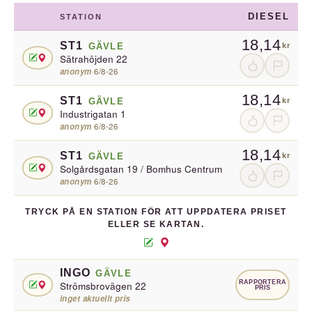
DIESEL
STATION
18,14
ST1
GÄVLE
kr
Sätrahöjden 22
anonym
·
6/8-26
18,14
ST1
GÄVLE
kr
Industrigatan 1
anonym
·
6/8-26
18,14
ST1
GÄVLE
kr
Solgårdsgatan 19 / Bomhus Centrum
anonym
·
6/8-26
TRYCK PÅ EN STATION FÖR ATT UPPDATERA PRISET
ELLER SE KARTAN.
INGO
GÄVLE
RAPPORTERA
Strömsbrovägen 22
PRIS
inget aktuellt pris