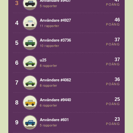
Användare #9457
3
POÄNG
5 rapporter
46
Användare #4927
4
POÄNG
11 rapporter
37
Användare #3736
5
POÄNG
10 rapporter
37
u25
6
POÄNG
8 rapporter
36
Användare #4062
7
POÄNG
8 rapporter
25
Användare #9440
8
POÄNG
6 rapporter
23
Användare #601
9
POÄNG
5 rapporter