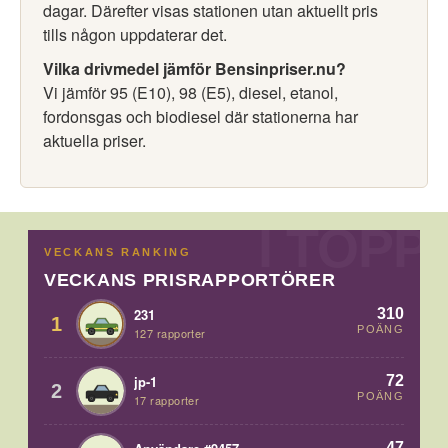
dagar. Därefter visas stationen utan aktuellt pris
tills någon uppdaterar det.
Vilka drivmedel jämför Bensinpriser.nu?
Vi jämför 95 (E10), 98 (E5), diesel, etanol,
fordonsgas och biodiesel där stationerna har
aktuella priser.
VECKANS RANKING
VECKANS PRISRAPPORTÖRER
310
231
1
POÄNG
127 rapporter
72
jp-1
2
POÄNG
17 rapporter
47