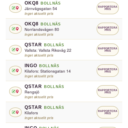
OKQ8
BOLLNÄS
RAPPORTERA
Järnvägsgatan 54
PRIS
inget aktuellt pris
OKQ8
BOLLNÄS
RAPPORTERA
Norrlandsvägen 80
PRIS
inget aktuellt pris
QSTAR
BOLLNÄS
RAPPORTERA
Vallsta: Vallsta Riksväg 22
PRIS
inget aktuellt pris
INGO
BOLLNÄS
RAPPORTERA
Kilafors: Stationsgatan 14
PRIS
inget aktuellt pris
QSTAR
BOLLNÄS
RAPPORTERA
Rengsjö
PRIS
inget aktuellt pris
QSTAR
BOLLNÄS
RAPPORTERA
Kilafors
PRIS
inget aktuellt pris