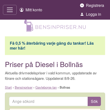
Hoppa till innehåll
Registrera
Mitt konto
Logga in
Få 0,5 % återbäring varje gång du tankar! Läs
mer här!
Priser på Diesel i Bollnäs
Aktuella drivmedelspriser i vald kommun, uppdaterade av
förare och stationsägare. Uppdaterat 8/8-26.
Start
›
Bensinpriser
›
Gavleborgs-lan
›
Bollnas
Ange sökord
Sök