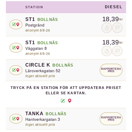
DIESEL
STATION
18,39
ST1
BOLLNÄS
kr
Postgränd
anonym
·
8/8-26
18,39
ST1
BOLLNÄS
kr
Våggatan 8
anonym
·
8/8-26
CIRCLE K
BOLLNÄS
RAPPORTERA
Läroverksgatan 52
PRIS
inget aktuellt pris
TRYCK PÅ EN STATION FÖR ATT UPPDATERA PRISET
ELLER SE KARTAN.
TANKA
BOLLNÄS
RAPPORTERA
Hantverkargatan 3
PRIS
inget aktuellt pris