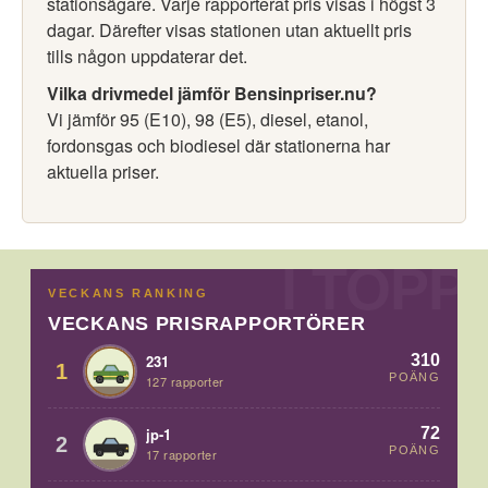
stationsägare. Varje rapporterat pris visas i högst 3
dagar. Därefter visas stationen utan aktuellt pris
tills någon uppdaterar det.
Vilka drivmedel jämför Bensinpriser.nu?
Vi jämför 95 (E10), 98 (E5), diesel, etanol,
fordonsgas och biodiesel där stationerna har
aktuella priser.
VECKANS RANKING
VECKANS PRISRAPPORTÖRER
310
231
1
POÄNG
127 rapporter
72
jp-1
2
POÄNG
17 rapporter