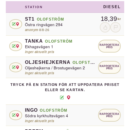
DIESEL
STATION
18,39
ST1
OLOFSTRÖM
kr
Östra ringvägen 294
anonym
·
8/8-26
TANKA
OLOFSTRÖM
RAPPORTERA
Ekhagsvägen 1
PRIS
inget aktuellt pris
OLJESHEJKERNA
OLOFSTRÖM
RAPPORTERA
Oljeshejkerna / Brostugevägen 2
PRIS
inget aktuellt pris
TRYCK PÅ EN STATION FÖR ATT UPPDATERA PRISET
ELLER SE KARTAN.
INGO
OLOFSTRÖM
RAPPORTERA
Södra kyrkhultsvägen 4
PRIS
inget aktuellt pris