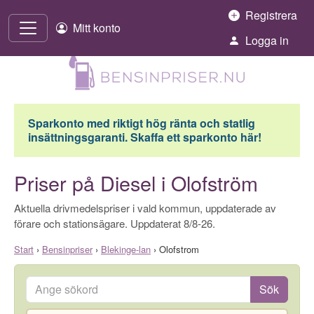
Hoppa till innehåll
Registrera
Mitt konto
Logga in
Sparkonto med riktigt hög ränta och statlig
insättningsgaranti. Skaffa ett sparkonto här!
Priser på Diesel i Olofström
Aktuella drivmedelspriser i vald kommun, uppdaterade av
förare och stationsägare. Uppdaterat 8/8-26.
Start
›
Bensinpriser
›
Blekinge-lan
›
Olofstrom
Ange sökord
Sök