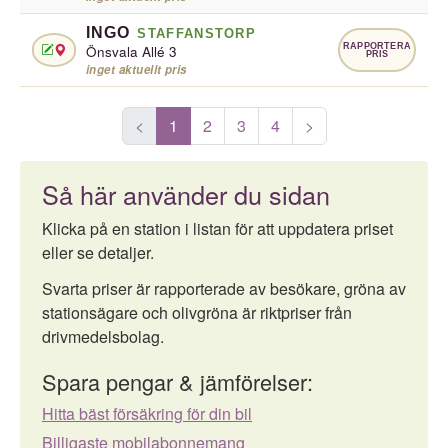
INGO
STAFFANSTORP
RAPPORTERA
Önsvala Allé 3
PRIS
inget aktuellt pris
<
1
2
3
4
>
Så här använder du sidan
Klicka på en station i listan för att uppdatera priset
eller se detaljer.
Svarta priser är rapporterade av besökare, gröna av
stationsägare och olivgröna är riktpriser från
drivmedelsbolag.
Spara pengar & jämförelser:
Hitta bäst försäkring för din bil
Billigaste mobilabonnemang