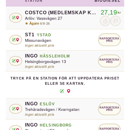
BIODIESEL
STATION
27,19
COSTCO (MEDLEMSKAP KRÄVS)
BURLÖV
kr
Arlöv: Vassvägen 27
★ Ägare
·
6/8-26
ST1
YSTAD
RAPPORTERA
Missunavägen
PRIS
inget aktuellt pris
INGO
HÄSSLEHOLM
RAPPORTERA
Helsingborgsvägen 13
PRIS
inget aktuellt pris
TRYCK PÅ EN STATION FÖR ATT UPPDATERA PRISET
ELLER SE KARTAN.
INGO
ESLÖV
RAPPORTERA
Trehäradsvägen / Kvarngatan
PRIS
inget aktuellt pris
INGO
HELSINGBORG
RAPPORTERA