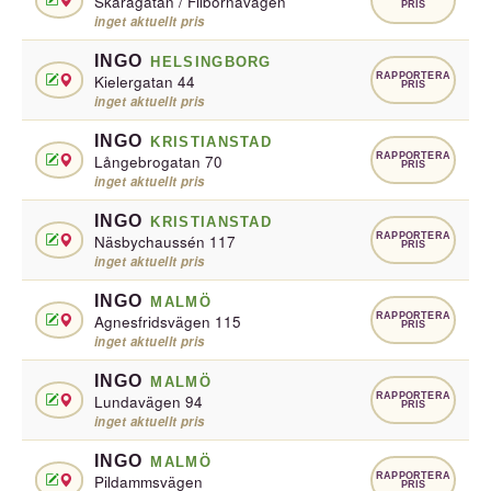
Skaragatan / Filbornavägen
PRIS
inget aktuellt pris
INGO
HELSINGBORG
RAPPORTERA
Kielergatan 44
PRIS
inget aktuellt pris
INGO
KRISTIANSTAD
RAPPORTERA
Långebrogatan 70
PRIS
inget aktuellt pris
INGO
KRISTIANSTAD
RAPPORTERA
Näsbychaussén 117
PRIS
inget aktuellt pris
INGO
MALMÖ
RAPPORTERA
Agnesfridsvägen 115
PRIS
inget aktuellt pris
INGO
MALMÖ
RAPPORTERA
Lundavägen 94
PRIS
inget aktuellt pris
INGO
MALMÖ
RAPPORTERA
Pildammsvägen
PRIS