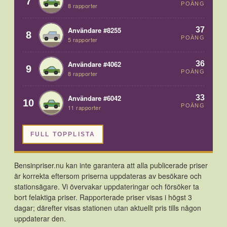
7
POÄNG
8 rapporter
37
Användare #8255
8
POÄNG
5 rapporter
36
Användare #4062
9
POÄNG
8 rapporter
33
Användare #6042
10
POÄNG
11 rapporter
FULL TOPPLISTA
Bensinpriser.nu kan inte garantera att alla publicerade priser
är korrekta eftersom priserna uppdateras av besökare och
stationsägare. Vi övervakar uppdateringar och försöker ta
bort felaktiga priser. Rapporterade priser visas i högst 3
dagar; därefter visas stationen utan aktuellt pris tills någon
uppdaterar den.