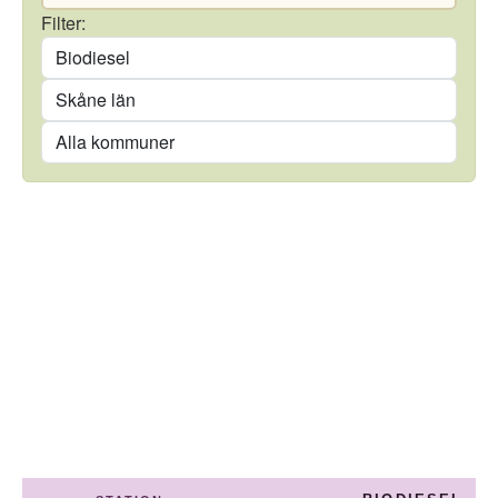
Drivmedel
Filter:
Län
Kommun