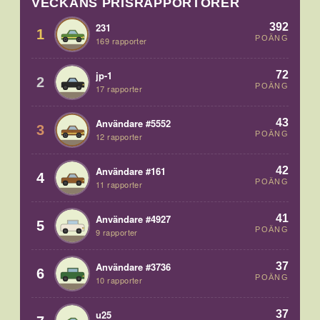
VECKANS PRISRAPPORTÖRER
392
231
1
POÄNG
169 rapporter
72
jp-1
2
POÄNG
17 rapporter
43
Användare #5552
3
POÄNG
12 rapporter
42
Användare #161
4
POÄNG
11 rapporter
41
Användare #4927
5
POÄNG
9 rapporter
37
Användare #3736
6
POÄNG
10 rapporter
37
u25