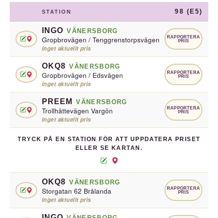
98 (E5)
STATION
INGO
VÄNERSBORG
RAPPORTERA
Gropbrovägen / Tenggrenstorpsvägen
PRIS
inget aktuellt pris
OKQ8
VÄNERSBORG
RAPPORTERA
Gropbrovägen / Edsvägen
PRIS
inget aktuellt pris
PREEM
VÄNERSBORG
RAPPORTERA
Trollhättevägen Vargön
PRIS
inget aktuellt pris
TRYCK PÅ EN STATION FÖR ATT UPPDATERA PRISET
ELLER SE KARTAN.
OKQ8
VÄNERSBORG
RAPPORTERA
Storgatan 62 Brålanda
PRIS
inget aktuellt pris
INGO
VÄNERSBORG