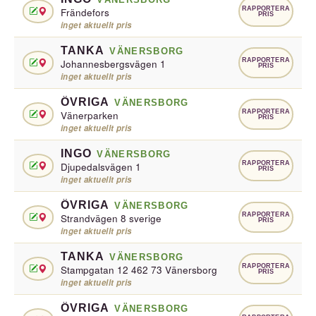
RAPPORTERA
Frändefors
PRIS
inget aktuellt pris
TANKA
VÄNERSBORG
RAPPORTERA
Johannesbergsvägen 1
PRIS
inget aktuellt pris
ÖVRIGA
VÄNERSBORG
RAPPORTERA
Vänerparken
PRIS
inget aktuellt pris
INGO
VÄNERSBORG
RAPPORTERA
Djupedalsvägen 1
PRIS
inget aktuellt pris
ÖVRIGA
VÄNERSBORG
RAPPORTERA
Strandvägen 8 sverige
PRIS
inget aktuellt pris
TANKA
VÄNERSBORG
RAPPORTERA
Stampgatan 12 462 73 Vänersborg
PRIS
inget aktuellt pris
ÖVRIGA
VÄNERSBORG