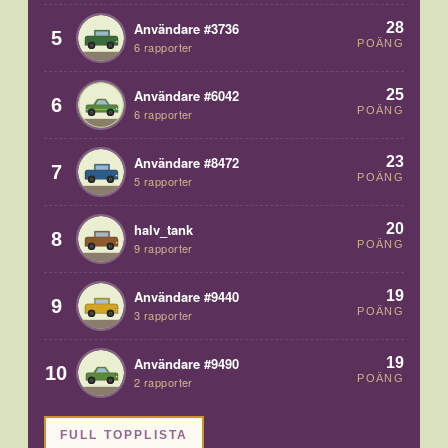
28
Användare #3736
5
POÄNG
6 rapporter
25
Användare #6042
6
POÄNG
6 rapporter
23
Användare #8472
7
POÄNG
5 rapporter
20
halv_tank
8
POÄNG
9 rapporter
19
Användare #9440
9
POÄNG
3 rapporter
19
Användare #9490
10
POÄNG
2 rapporter
FULL TOPPLISTA