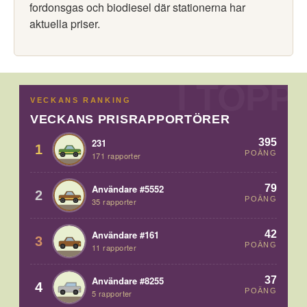
fordonsgas och biodiesel där stationerna har
aktuella priser.
VECKANS RANKING
VECKANS PRISRAPPORTÖRER
395
231
1
POÄNG
171 rapporter
79
Användare #5552
2
POÄNG
35 rapporter
42
Användare #161
3
POÄNG
11 rapporter
37
Användare #8255
4
POÄNG
5 rapporter