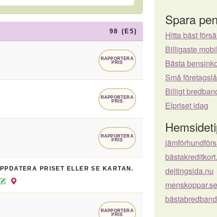
Spara pen
98 (E5)
Hitta bäst försä
Billigaste mo
RAPPORTERA
Bästa bensinko
PRIS
Små företagsl
Billigt bredban
RAPPORTERA
PRIS
Elpriset idag
Hemsideti
RAPPORTERA
jämförhundför
PRIS
bästakreditkort
UPPDATERA PRISET ELLER SE KARTAN.
dejtingsida.nu
menskoppar.s
bästabredband
RAPPORTERA
PRIS