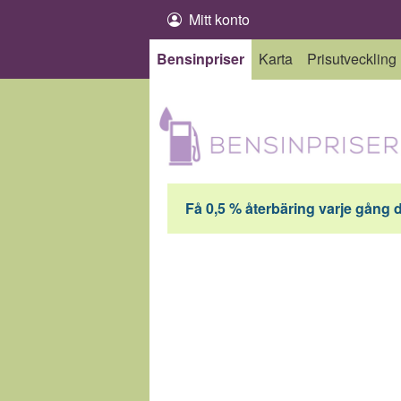
Hoppa till innehåll
Mitt konto
Bensinpriser
Karta
Prisutveckling
Få 0,5 % återbäring varje gång 