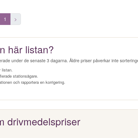
1
>
n här listan?
erade under de senaste 3 dagarna. Äldre priser påverkar inte sorterin
 listan.
fierade stationsägare.
ationen och rapportera en korrigering.
m drivmedelspriser