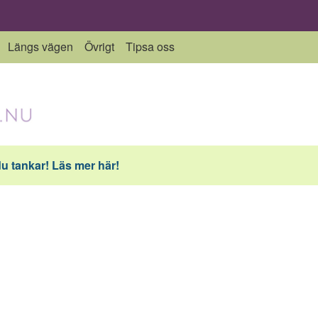
Längs vägen
Övrigt
Tipsa oss
du tankar! Läs mer här!