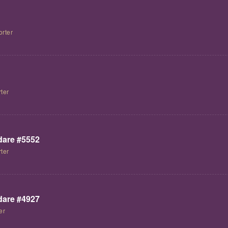
orter
ter
are #5552
ter
are #4927
er