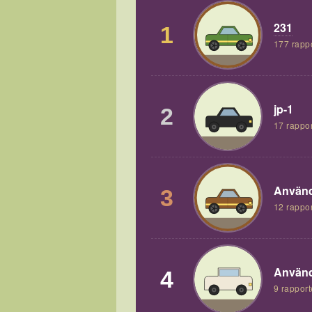
231
1
177 rapp
jp-1
2
17 rappor
Använd
3
12 rappor
Använd
4
9 rapport