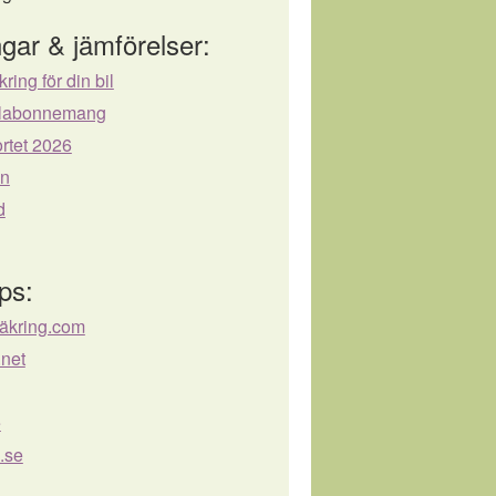
gar & jämförelser:
kring för din bil
bilabonnemang
rtet 2026
ån
d
ps:
säkring.com
.net
e
.se