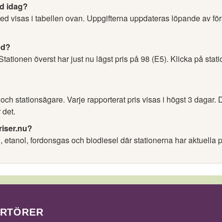
ed idag?
sfred visas i tabellen ovan. Uppgifterna uppdateras löpande av f
ed?
 Stationen överst har just nu lägst pris på 98 (E5). Klicka på stat
h stationsägare. Varje rapporterat pris visas i högst 3 dagar. D
 det.
riser.nu?
l, etanol, fordonsgas och biodiesel där stationerna har aktuella p
ORTÖRER