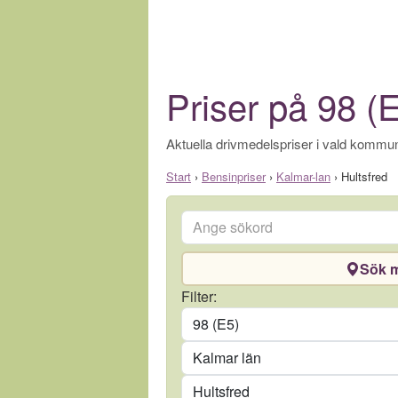
Priser på 98 (E
Aktuella drivmedelspriser i vald kommun
Start
›
Bensinpriser
›
Kalmar-lan
›
Hultsfred
Ange sökord
Sök m
Drivmedel
Filter:
Län
Kommun