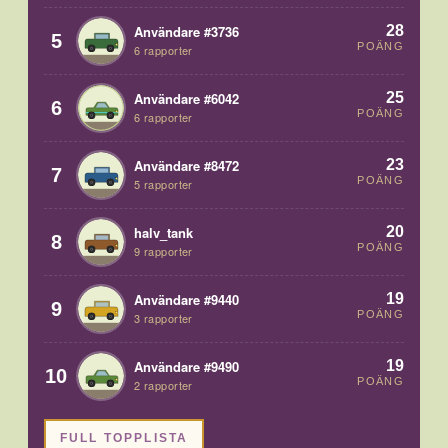
28
Användare #3736
5
POÄNG
6 rapporter
25
Användare #6042
6
POÄNG
6 rapporter
23
Användare #8472
7
POÄNG
5 rapporter
20
halv_tank
8
POÄNG
9 rapporter
19
Användare #9440
9
POÄNG
3 rapporter
19
Användare #9490
10
POÄNG
2 rapporter
FULL TOPPLISTA