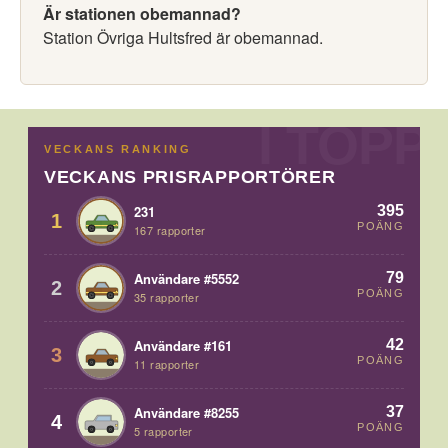
Är stationen obemannad?
Station Övriga Hultsfred är obemannad.
VECKANS RANKING
VECKANS PRISRAPPORTÖRER
395
231
1
POÄNG
167 rapporter
79
Användare #5552
2
POÄNG
35 rapporter
42
Användare #161
3
POÄNG
11 rapporter
37
Användare #8255
4
POÄNG
5 rapporter