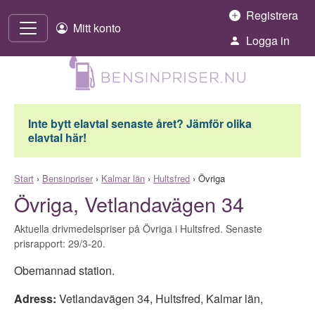
Hoppa till innehåll
Registrera
Mitt konto
Logga in
Inte bytt elavtal senaste året? Jämför olika
elavtal här!
Start
›
Bensinpriser
›
Kalmar län
›
Hultsfred
›
Övriga
Övriga, Vetlandavägen 34
Aktuella drivmedelspriser på Övriga i Hultsfred. Senaste
prisrapport: 29/3-20.
Obemannad station.
Adress:
Vetlandavägen 34
,
Hultsfred
,
Kalmar län
,