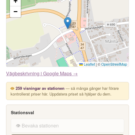
+
−
Leaflet
|
©
OpenStreetMap
Vägbeskrivning i Google Maps →
259 visningar av stationen
— så många gånger har förare
kontrollerat priser här. Uppdatera priset så hjälper du dem.
Stationsval
👁️ Bevaka stationen