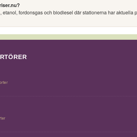
riser.nu?
l, etanol, fordonsgas och biodiesel där stationerna har aktuella p
ORTÖRER
orter
ter