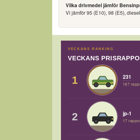
Vilka drivmedel jämför Bensinp
Vi jämför 95 (E10), 98 (E5), diese
VECKANS RANKING
VECKANS PRISRAPP
231
1
167 rapp
jp-1
2
17 rappor