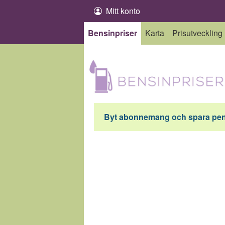
Hoppa till innehåll
Mitt konto
Bensinpriser
Karta
Prisutveckling
Byt abonnemang och spara peng