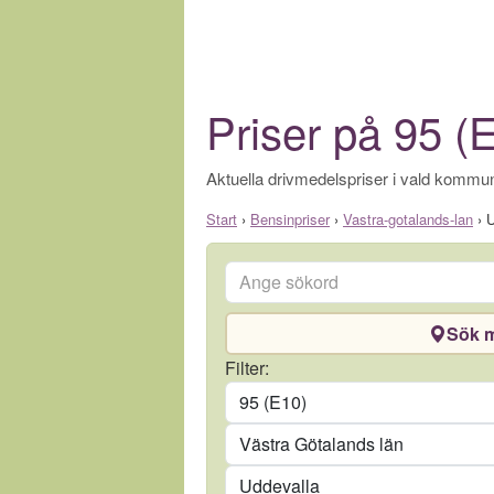
Priser på 95 (
Aktuella drivmedelspriser i vald kommun
Start
›
Bensinpriser
›
Vastra-gotalands-lan
›
U
Ange sökord
Sök m
Drivmedel
Filter:
Län
Kommun