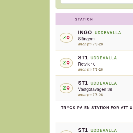
STATION
INGO
UDDEVALLA
Slängom
anonym
·
7/8-26
ST1
UDDEVALLA
Rotvik 10
anonym
·
7/8-26
ST1
UDDEVALLA
Västgötavägen 39
anonym
·
7/8-26
TRYCK PÅ EN STATION FÖR ATT 
ST1
UDDEVALLA