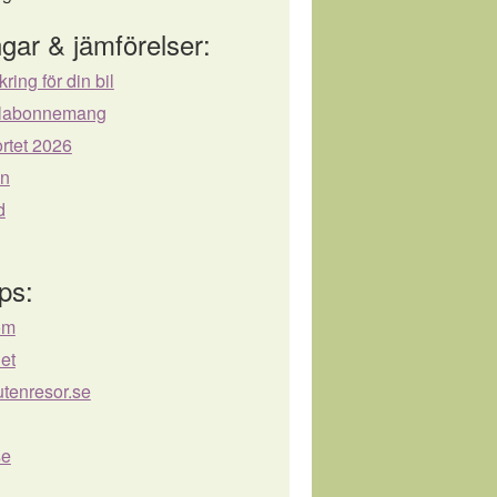
gar & jämförelser:
kring för din bil
bilabonnemang
rtet 2026
ån
d
ps:
om
net
utenresor.se
se