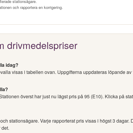
fierade stationsägare.
ationen och rapportera en korrigering.
m drivmedelspriser
lla idag?
evalla visas i tabellen ovan. Uppgifterna uppdateras löpande av
lla?
 Stationen överst har just nu lägst pris på 95 (E10). Klicka på sta
h stationsägare. Varje rapporterat pris visas i högst 3 dagar. D
 det.