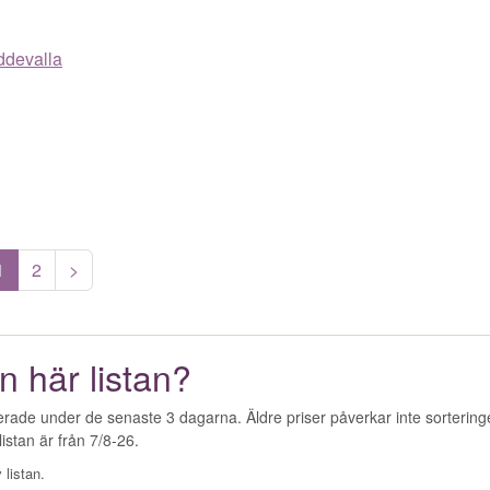
Uddevalla
1
2
>
n här listan?
erade under de senaste 3 dagarna. Äldre priser påverkar inte sorterin
istan är från 7/8-26.
 listan.