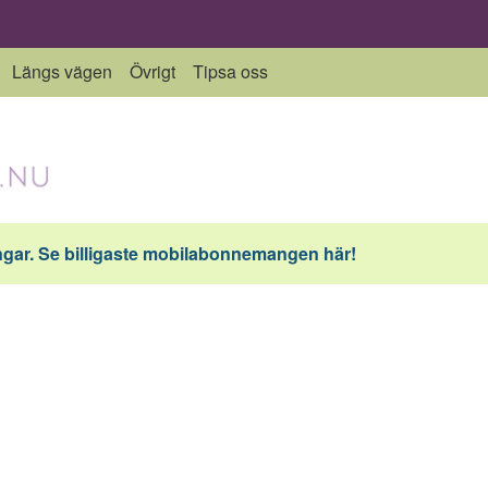
Längs vägen
Övrigt
Tipsa oss
ar. Se billigaste mobilabonnemangen här!