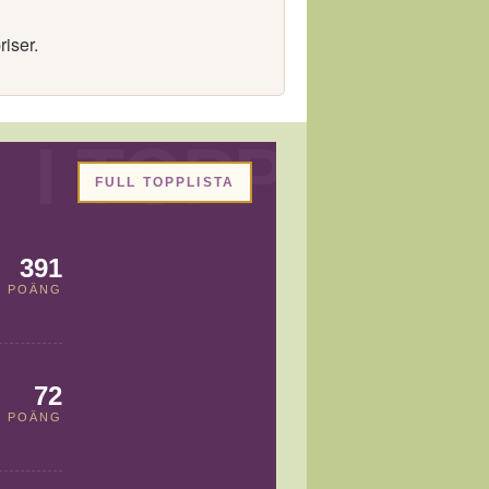
riser.
FULL TOPPLISTA
391
POÄNG
72
POÄNG