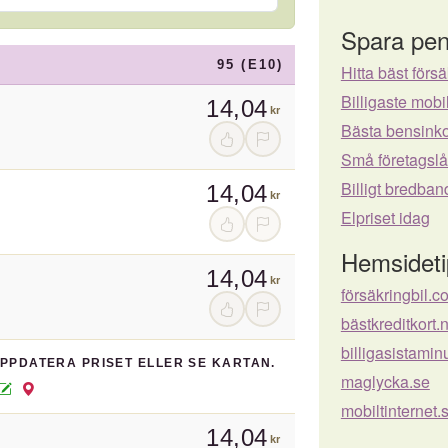
Spara pen
95 (E10)
Hitta bäst försä
Billigaste mo
14,04
kr
Bästa bensinko
Små företagsl
Billigt bredban
14,04
kr
Elpriset idag
Hemsideti
14,04
kr
försäkringbil.c
bästkreditkort.
billigasistamin
UPPDATERA PRISET ELLER SE KARTAN.
maglycka.se
mobiltinternet.
14,04
kr