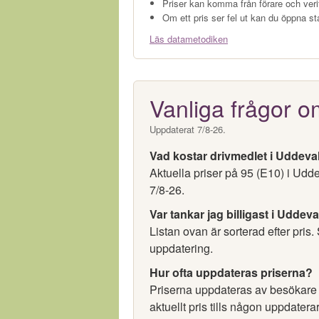
Priser kan komma från förare och veri
Om ett pris ser fel ut kan du öppna st
Läs datametodiken
Vanliga frågor o
Uppdaterat 7/8-26.
Vad kostar drivmedlet i Uddeva
Aktuella priser på 95 (E10) i Udd
7/8-26.
Var tankar jag billigast i Uddeva
Listan ovan är sorterad efter pris.
uppdatering.
Hur ofta uppdateras priserna?
Priserna uppdateras av besökare oc
aktuellt pris tills någon uppdaterar