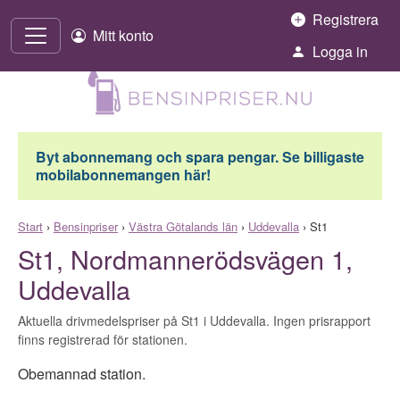
Hoppa till innehåll
Registrera
Mitt konto
Logga in
Byt abonnemang och spara pengar. Se billigaste
mobilabonnemangen här!
Start
›
Bensinpriser
›
Västra Götalands län
›
Uddevalla
›
St1
St1, Nordmannerödsvägen 1,
Uddevalla
Aktuella drivmedelspriser på St1 i Uddevalla. Ingen prisrapport
finns registrerad för stationen.
Obemannad station.