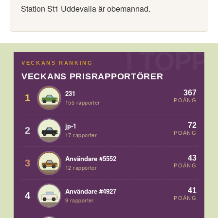
Station St1 Uddevalla är obemannad.
VECKANS RANKING
VECKANS PRISRAPPORTÖRER
367
231
1
POÄNG
155 rapporter
72
jp-1
2
POÄNG
17 rapporter
43
Användare #5552
3
POÄNG
12 rapporter
41
Användare #4927
4
POÄNG
9 rapporter