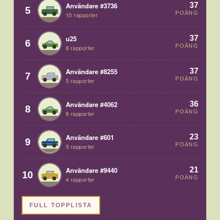
37
Användare #3736
5
POÄNG
10 rapporter
37
u25
6
POÄNG
8 rapporter
37
Användare #8255
7
POÄNG
5 rapporter
36
Användare #4062
8
POÄNG
8 rapporter
23
Användare #601
9
POÄNG
5 rapporter
21
Användare #9440
10
POÄNG
4 rapporter
FULL TOPPLISTA