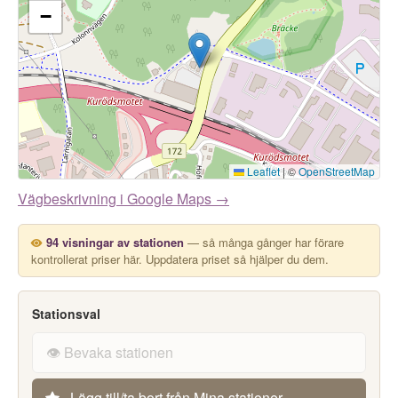
−
Leaflet
|
©
OpenStreetMap
Vägbeskrivning i Google Maps →
94 visningar av stationen
— så många gånger har förare
kontrollerat priser här. Uppdatera priset så hjälper du dem.
Stationsval
👁️ Bevaka stationen
Lägg till/ta bort från Mina stationer