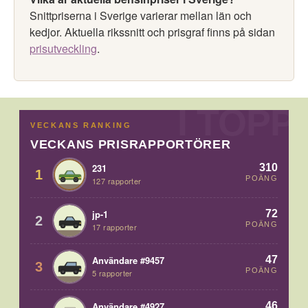
Snittpriserna i Sverige varierar mellan län och
kedjor. Aktuella rikssnitt och prisgraf finns på sidan
prisutveckling
.
VECKANS RANKING
VECKANS PRISRAPPORTÖRER
310
231
1
POÄNG
127 rapporter
72
jp-1
2
POÄNG
17 rapporter
47
Användare #9457
3
POÄNG
5 rapporter
46
Användare #4927