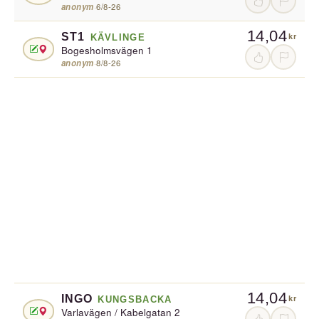
anonym
·
6/8-26
14,04
ST1
KÄVLINGE
kr
Bogesholmsvägen 1
anonym
·
8/8-26
14,04
INGO
KUNGSBACKA
kr
Varlavägen / Kabelgatan 2