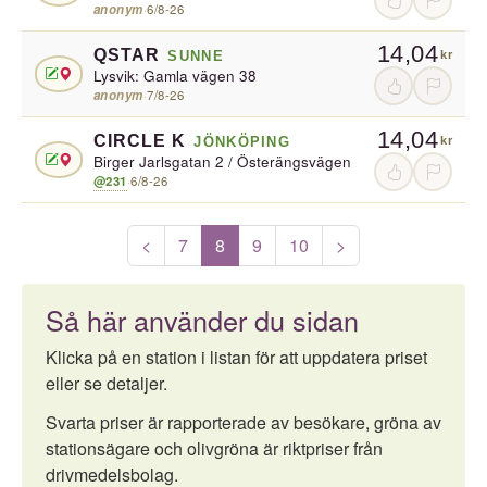
anonym
·
6/8-26
14,04
QSTAR
SUNNE
kr
Lysvik: Gamla vägen 38
anonym
·
7/8-26
14,04
CIRCLE K
JÖNKÖPING
kr
Birger Jarlsgatan 2 / Österängsvägen
@231
·
6/8-26
<
7
8
9
10
>
Så här använder du sidan
Klicka på en station i listan för att uppdatera priset
eller se detaljer.
Svarta priser är rapporterade av besökare, gröna av
stationsägare och olivgröna är riktpriser från
drivmedelsbolag.