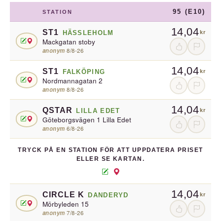
95 (E10)
STATION
14,04
ST1
HÄSSLEHOLM
kr
Mackgatan stoby
anonym
·
8/8-26
14,04
ST1
FALKÖPING
kr
Nordmannagatan 2
anonym
·
8/8-26
14,04
QSTAR
LILLA EDET
kr
Göteborgsvägen 1 Lilla Edet
anonym
·
6/8-26
TRYCK PÅ EN STATION FÖR ATT UPPDATERA PRISET
ELLER SE KARTAN.
14,04
CIRCLE K
DANDERYD
kr
Mörbyleden 15
anonym
·
7/8-26