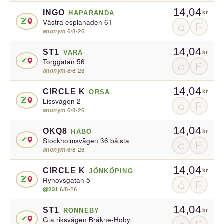
14,04
INGO
HAPARANDA
kr
Västra esplanaden 61
anonym
·
6/8-26
14,04
ST1
VARA
kr
Torggatan 56
anonym
·
8/8-26
14,04
CIRCLE K
ORSA
kr
Lissvägen 2
anonym
·
6/8-26
14,04
OKQ8
HÅBO
kr
Stockholmsvägen 36 bålsta
anonym
·
6/8-26
14,04
CIRCLE K
JÖNKÖPING
kr
Ryhovsgatan 5
@231
·
6/8-26
14,04
ST1
RONNEBY
kr
G:a riksvägen Bräkne-Hoby