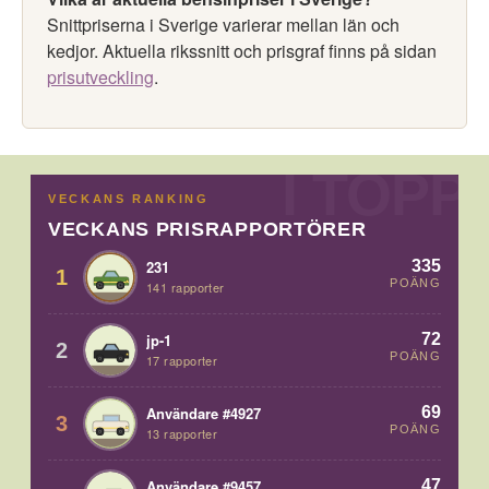
Snittpriserna i Sverige varierar mellan län och
kedjor. Aktuella rikssnitt och prisgraf finns på sidan
prisutveckling
.
VECKANS RANKING
VECKANS PRISRAPPORTÖRER
335
231
1
POÄNG
141 rapporter
72
jp-1
2
POÄNG
17 rapporter
69
Användare #4927
3
POÄNG
13 rapporter
47
Användare #9457