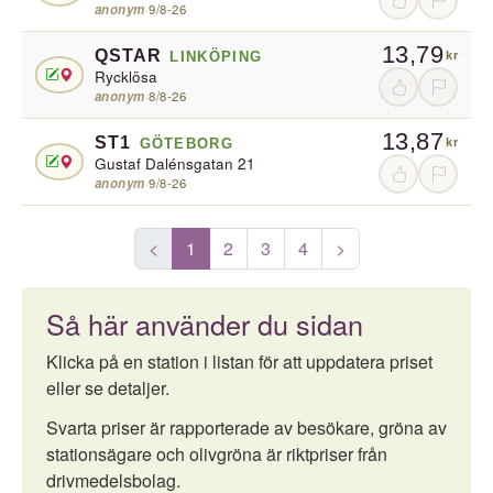
anonym
·
9/8-26
13,79
QSTAR
LINKÖPING
kr
Rycklösa
anonym
·
8/8-26
13,87
ST1
GÖTEBORG
kr
Gustaf Dalénsgatan 21
anonym
·
9/8-26
<
1
2
3
4
>
Så här använder du sidan
Klicka på en station i listan för att uppdatera priset
eller se detaljer.
Svarta priser är rapporterade av besökare, gröna av
stationsägare och olivgröna är riktpriser från
drivmedelsbolag.