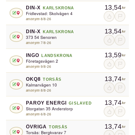
13,54
DIN-X
KARLSKRONA
kr
Fridlevstad: Skolvägen 4
anonym
·
8/8-26
13,54
DIN-X
KARLSKRONA
kr
373 54 Senoren
anonym
·
7/8-26
13,59
INGO
LANDSKRONA
kr
Företagsvägen 2
anonym
·
9/8-26
13,74
OKQ8
TORSÅS
kr
Kalmarvägen 10
anonym
·
8/8-26
13,74
PAROY ENERGI
GISLAVED
kr
Storgatan 35 Anderstorp
anonym
·
6/8-26
13,74
ÖVRIGA
TORSÅS
kr
Torsås: Bergkvarav 7