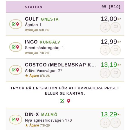
95 (E10)
STATION
12,00
GULF
GNESTA
kr
Ågatan 1
anonym
·
9/8-26
12,99
INGO
KUNGÄLV
kr
Smedmästaregatan 1
anonym
·
7/8-26
13,19
COSTCO (MEDLEMSKAP KRÄVS)
BURLÖV
kr
Arlöv: Vassvägen 27
★ Ägare
·
8/8-26
TRYCK PÅ EN STATION FÖR ATT UPPDATERA PRISET
ELLER SE KARTAN.
13,29
DIN-X
MALMÖ
kr
Nya agnesfridsvägen 178
★ Ägare
·
7/8-26