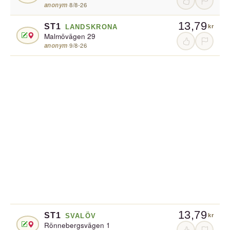
anonym
·
8/8-26
13,79
ST1
LANDSKRONA
kr
Malmövägen 29
anonym
·
9/8-26
13,79
ST1
SVALÖV
kr
Rönnebergsvägen 1