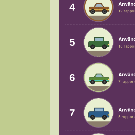
Använd
4
12 rappor
Använd
5
10 rappor
Använd
6
7 rapport
Använd
7
5 rapport