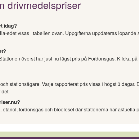
m drivmedelspriser
et idag?
illa-edet visas i tabellen ovan. Uppgifterna uppdateras löpande 
et?
 Stationen överst har just nu lägst pris på Fordonsgas. Klicka på
h stationsägare. Varje rapporterat pris visas i högst 3 dagar. D
 det.
riser.nu?
l, etanol, fordonsgas och biodiesel där stationerna har aktuella p