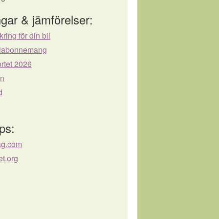
gar & jämförelser:
kring för din bil
bilabonnemang
rtet 2026
ån
d
ps:
ag.com
et.org