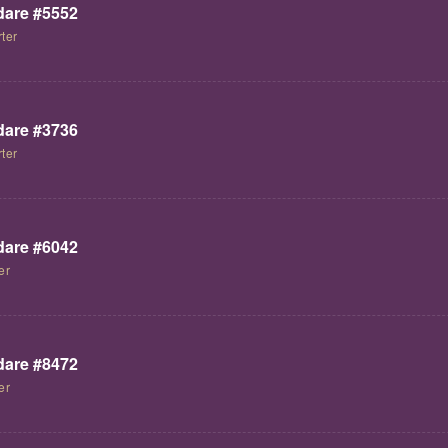
are #5552
ter
are #3736
ter
are #6042
er
are #8472
er