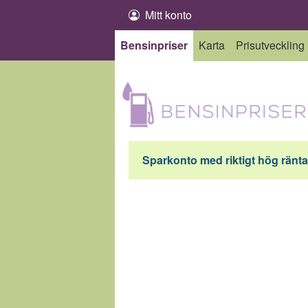
Hoppa till innehåll
Mitt konto
Bensinpriser
Karta
Prisutveckling
Sparkonto med riktigt hög ränta 