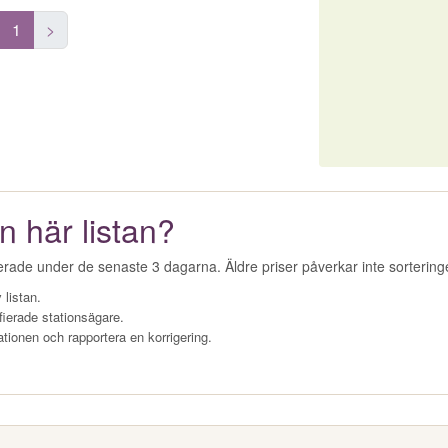
1
>
n här listan?
erade under de senaste 3 dagarna. Äldre priser påverkar inte sorterin
 listan.
fierade stationsägare.
ationen och rapportera en korrigering.