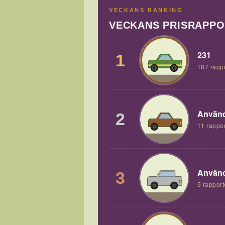
VECKANS RANKING
VECKANS PRISRAPP
231
1
187 rapp
Använd
2
11 rappor
Använd
3
5 rapport