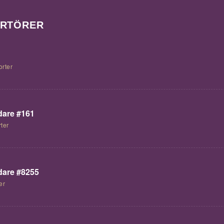
ORTÖRER
orter
are #161
ter
are #8255
er