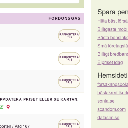
Spara pen
FORDONSGAS
Hitta bäst försä
Billigaste mo
RAPPORTERA
Bästa bensinko
PRIS
Små företagsl
Billigt bredban
RAPPORTERA
PRIS
Elpriset idag
Hemsideti
RAPPORTERA
försäkringsbol
PRIS
bästakreditkort
UPPDATERA PRISET ELLER SE KARTAN.
sonia.se
scandom.com
datasim.se
RAPPORTERA
porten / Väg 167
PRIS