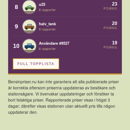
23
u25
8
POÄNG
8 rapporter
20
halv_tank
9
POÄNG
9 rapporter
19
Användare #9527
10
POÄNG
6 rapporter
FULL TOPPLISTA
Bensinpriser.nu kan inte garantera att alla publicerade priser
är korrekta eftersom priserna uppdateras av besökare och
stationsägare. Vi övervakar uppdateringar och försöker ta
bort felaktiga priser. Rapporterade priser visas i högst 3
dagar; därefter visas stationen utan aktuellt pris tills någon
uppdaterar den.