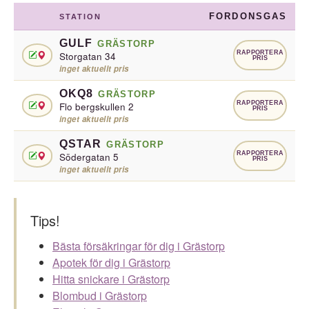
FORDONSGAS
STATION
GULF
GRÄSTORP
RAPPORTERA
Storgatan 34
PRIS
inget aktuellt pris
OKQ8
GRÄSTORP
RAPPORTERA
Flo bergskullen 2
PRIS
inget aktuellt pris
QSTAR
GRÄSTORP
RAPPORTERA
Södergatan 5
PRIS
inget aktuellt pris
Tips!
Bästa försäkringar för dig i Grästorp
Apotek för dig i Grästorp
Hitta snickare i Grästorp
Blombud i Grästorp