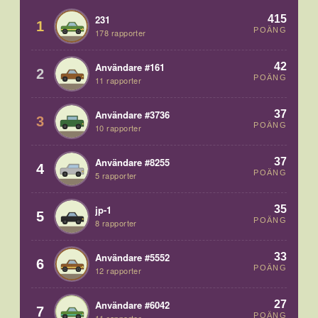
415
231
1
POÄNG
178 rapporter
42
Användare #161
2
POÄNG
11 rapporter
37
Användare #3736
3
POÄNG
10 rapporter
37
Användare #8255
4
POÄNG
5 rapporter
35
jp-1
5
POÄNG
8 rapporter
33
Användare #5552
6
POÄNG
12 rapporter
27
Användare #6042
7
POÄNG