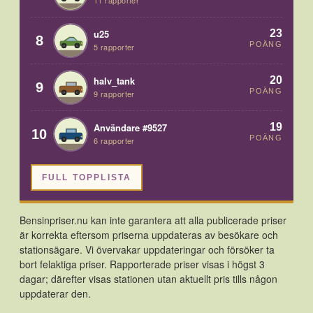
11 rapporter
23
u25
8
POÄNG
5 rapporter
20
halv_tank
9
POÄNG
9 rapporter
19
Användare #9527
10
POÄNG
6 rapporter
FULL TOPPLISTA
Bensinpriser.nu kan inte garantera att alla publicerade priser
är korrekta eftersom priserna uppdateras av besökare och
stationsägare. Vi övervakar uppdateringar och försöker ta
bort felaktiga priser. Rapporterade priser visas i högst 3
dagar; därefter visas stationen utan aktuellt pris tills någon
uppdaterar den.