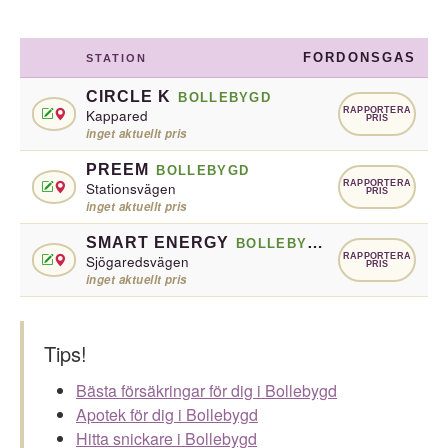
FORDONSGAS
STATION
CIRCLE K
BOLLEBYGD
RAPPORTERA
Kappared
PRIS
inget aktuellt pris
PREEM
BOLLEBYGD
RAPPORTERA
Stationsvägen
PRIS
inget aktuellt pris
SMART ENERGY
BOLLEBYGD
RAPPORTERA
Sjögaredsvägen
PRIS
inget aktuellt pris
Tips!
Bästa försäkringar för dig i Bollebygd
Apotek för dig i Bollebygd
Hitta snickare i Bollebygd