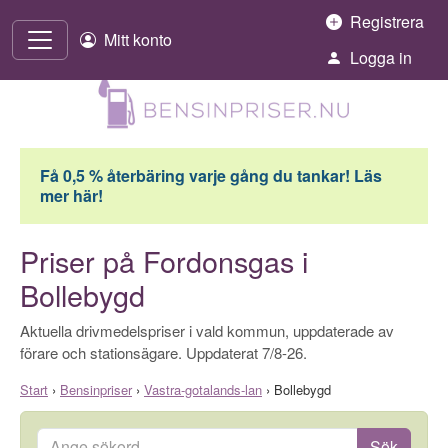
Hoppa till innehåll
Registrera
Mitt konto
Logga in
Få 0,5 % återbäring varje gång du tankar! Läs
mer här!
Priser på Fordonsgas i
Bollebygd
Aktuella drivmedelspriser i vald kommun, uppdaterade av
förare och stationsägare. Uppdaterat 7/8-26.
Start
›
Bensinpriser
›
Vastra-gotalands-lan
›
Bollebygd
Ange sökord
Sök