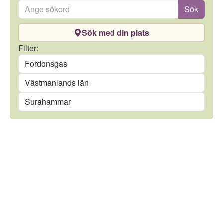
Ange sökord
Sök
Sök med din plats
Drivmedel
Filter:
Län
Kommun