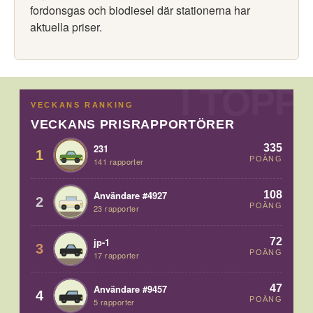
fordonsgas och biodiesel där stationerna har
aktuella priser.
VECKANS RANKING
VECKANS PRISRAPPORTÖRER
335
231
1
POÄNG
141 rapporter
108
Användare #4927
2
POÄNG
23 rapporter
72
jp-1
3
POÄNG
17 rapporter
47
Användare #9457
4
POÄNG
5 rapporter