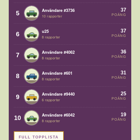
37
Användare #3736
5
POÄNG
10 rapporter
37
u25
6
POÄNG
8 rapporter
36
Användare #4062
7
POÄNG
8 rapporter
31
Användare #601
8
POÄNG
8 rapporter
25
Användare #9440
9
POÄNG
6 rapporter
19
Användare #6042
10
POÄNG
8 rapporter
FULL TOPPLISTA