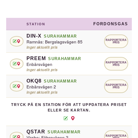
FORDONSGAS
STATION
DIN-X
SURAHAMMAR
RAPPORTERA
Ramnäs: Bergslagsvägen 85
PRIS
inget aktuellt pris
PREEM
SURAHAMMAR
RAPPORTERA
Enbärsvägen
PRIS
inget aktuellt pris
OKQ8
SURAHAMMAR
RAPPORTERA
Enbärsvägen 2
PRIS
inget aktuellt pris
TRYCK PÅ EN STATION FÖR ATT UPPDATERA PRISET
ELLER SE KARTAN.
QSTAR
SURAHAMMAR
RAPPORTERA
Virsbo: Fäbrovägen 2