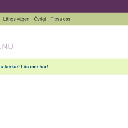
Längs vägen
Övrigt
Tipsa oss
du tankar! Läs mer här!