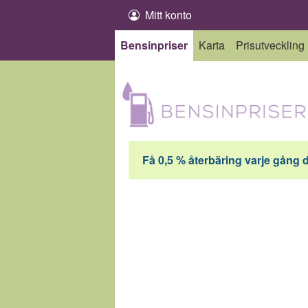
Hoppa till innehåll
Mitt konto
Bensinpriser
Karta
Prisutveckling
Få 0,5 % återbäring varje gång 