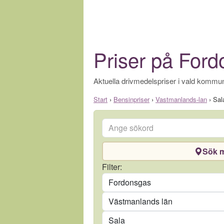
Priser på Ford
Aktuella drivmedelspriser i vald kommun
Start
›
Bensinpriser
›
Vastmanlands-lan
›
Sal
Ange sökord
Sök m
Drivmedel
Filter:
Län
Kommun