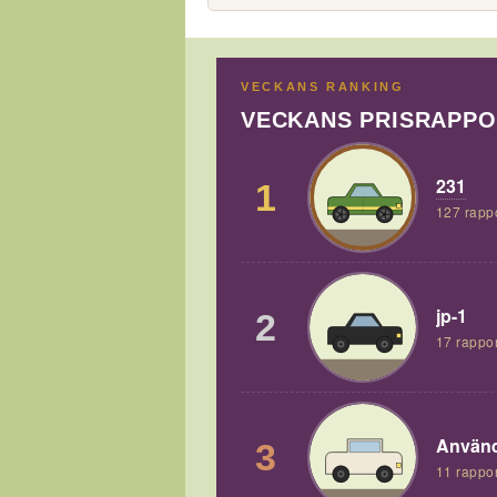
VECKANS RANKING
VECKANS PRISRAPP
231
1
127 rapp
jp-1
2
17 rappor
Använd
3
11 rappor