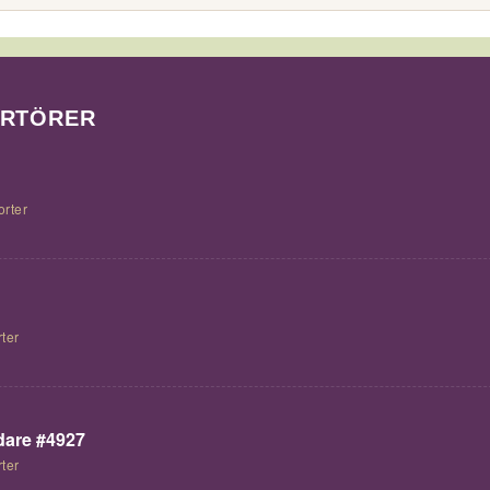
ORTÖRER
orter
ter
are #4927
ter