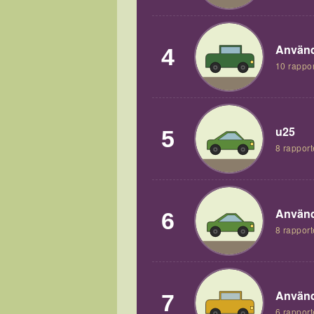
Använd
4
10 rappor
u25
5
8 rapport
Använd
6
8 rapport
Använd
7
6 rapport