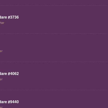
are #3736
ter
er
are #4062
er
are #9440
er