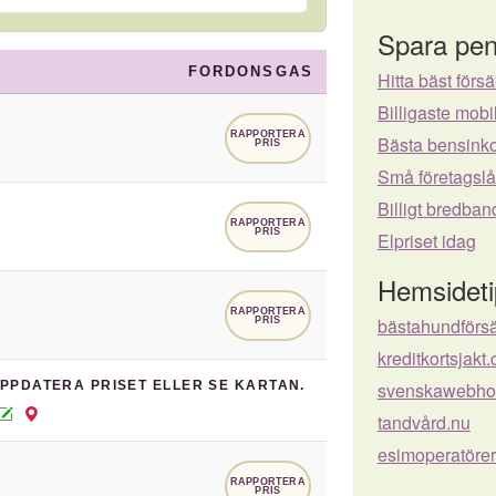
Spara pen
FORDONSGAS
Hitta bäst försä
Billigaste mo
RAPPORTERA
Bästa bensinko
PRIS
Små företagsl
Billigt bredban
RAPPORTERA
PRIS
Elpriset idag
Hemsideti
RAPPORTERA
bästahundförs
PRIS
kreditkortsjakt
UPPDATERA PRISET ELLER SE KARTAN.
svenskawebhot
tandvård.nu
esimoperatöre
RAPPORTERA
PRIS