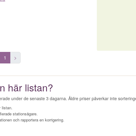
1
>
n här listan?
erade under de senaste 3 dagarna. Äldre priser påverkar inte sorterin
 listan.
fierade stationsägare.
ationen och rapportera en korrigering.