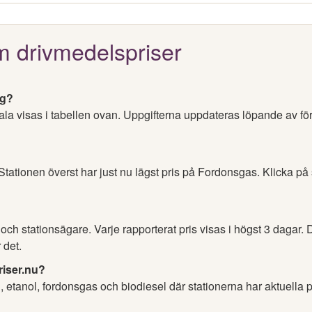
m drivmedelspriser
ag?
ala visas i tabellen ovan. Uppgifterna uppdateras löpande av fö
 Stationen överst har just nu lägst pris på Fordonsgas. Klicka på
h stationsägare. Varje rapporterat pris visas i högst 3 dagar. D
 det.
riser.nu?
l, etanol, fordonsgas och biodiesel där stationerna har aktuella p