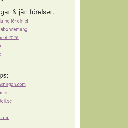
gar & jämförelser:
kring för din bil
bilabonnemang
rtet 2026
ån
d
ps:
äkringen.com
.com
ell.se
r.com