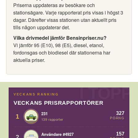
Priserna uppdateras av besökare och
stationsägare. Varje rapporterat pris visas i högst 3
dagar. Därefter visas stationen utan aktuellt pris
tills någon uppdaterar det.
Vilka drivmedel jämför Bensinpriser.nu?
Vi jämför 95 (E10), 98 (E5), diesel, etanol,
fordonsgas och biodiesel där stationerna har
aktuella priser.
VECKANS RANKING
VECKANS PRISRAPPORTÖRER
327
231
1
POÄNG
139 rapporter
157
Användare #4927
2