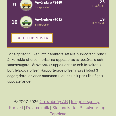
25
Användare #9440
9
POÄNG
6 rapporter
19
Användare #6042
10
POÄNG
8 rapporter
FULL TOPPLISTA
Bensinpriser.nu kan inte garantera att alla publicerade priser
är korrekta eftersom priserna uppdateras av besökare och
stationsägare. Vi övervakar uppdateringar och försöker ta
bort felaktiga priser. Rapporterade priser visas i högst 3
dagar; därefter visas stationen utan aktuellt pris tills någon
uppdaterar den.
© 2007-2026
Crownberry AB
|
Integritetspolicy
|
Kontakt
|
Datametodik
|
Stationskarta
|
Prisutveckling
|
Topplista