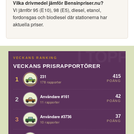
Vilka drivmedel jämför Bensinpriser.nu?
Vi jämför 95 (E10), 98 (E5), diesel, etanol,
fordonsgas och biodiesel där stationerna har
aktuella priser.
VECKANS RANKING
VECKANS PRISRAPPORTÖRER
415
231
1
POÄNG
178 rapporter
42
Användare #161
2
POÄNG
11 rapporter
37
Användare #3736
3
POÄNG
10 rapporter