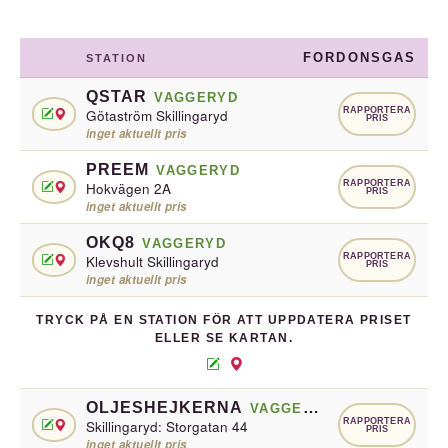
FORDONSGAS
STATION
QSTAR
VAGGERYD
RAPPORTERA
Götaström Skillingaryd
PRIS
inget aktuellt pris
PREEM
VAGGERYD
RAPPORTERA
Hokvägen 2A
PRIS
inget aktuellt pris
OKQ8
VAGGERYD
RAPPORTERA
Klevshult Skillingaryd
PRIS
inget aktuellt pris
TRYCK PÅ EN STATION FÖR ATT UPPDATERA PRISET
ELLER SE KARTAN.
OLJESHEJKERNA
VAGGERYD
RAPPORTERA
Skillingaryd: Storgatan 44
PRIS
inget aktuellt pris