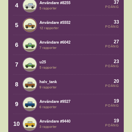
37
Användare #8255
4
POÄNG
5 rapporter
33
Användare #5552
5
POÄNG
12 rapporter
27
Användare #6042
6
POÄNG
7 rapporter
23
u25
7
POÄNG
5 rapporter
20
halv_tank
8
POÄNG
9 rapporter
19
Användare #9527
9
POÄNG
6 rapporter
19
Användare #9440
10
POÄNG
3 rapporter