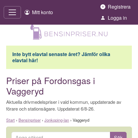
Hoppa till innehåll
Registrera
Mitt konto
Logga in
Inte bytt elavtal senaste året? Jämför olika
elavtal här!
Priser på Fordonsgas i
Vaggeryd
Aktuella drivmedelspriser i vald kommun, uppdaterade av
förare och stationsägare. Uppdaterat 6/8-26.
Start
›
Bensinpriser
›
Jonkoping-lan
›
Vaggeryd
Ange sökord
Sök