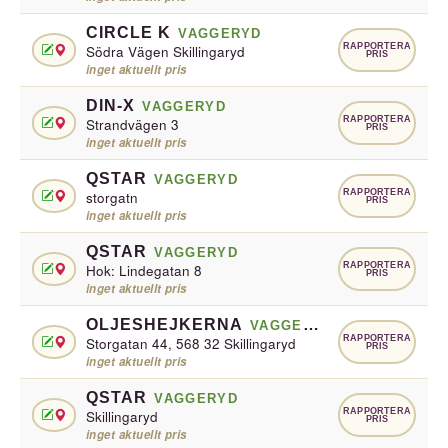
CIRCLE K
VAGGERYD
RAPPORTERA
Södra Vägen Skillingaryd
PRIS
inget aktuellt pris
DIN-X
VAGGERYD
RAPPORTERA
Strandvägen 3
PRIS
inget aktuellt pris
QSTAR
VAGGERYD
RAPPORTERA
storgatn
PRIS
inget aktuellt pris
QSTAR
VAGGERYD
RAPPORTERA
Hok: Lindegatan 8
PRIS
inget aktuellt pris
OLJESHEJKERNA
VAGGERYD
RAPPORTERA
Storgatan 44, 568 32 Skillingaryd
PRIS
inget aktuellt pris
QSTAR
VAGGERYD
RAPPORTERA
Skillingaryd
PRIS
inget aktuellt pris