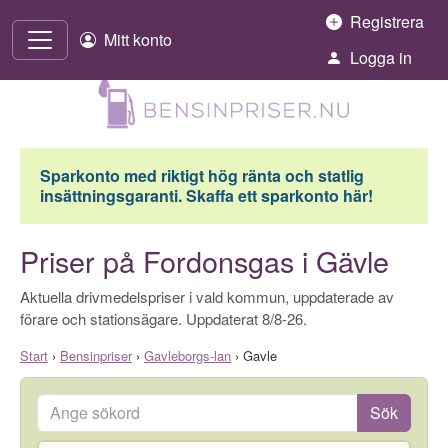
Hoppa till innehåll
Registrera
Mitt konto
Logga in
Sparkonto med riktigt hög ränta och statlig
insättningsgaranti. Skaffa ett sparkonto här!
Priser på Fordonsgas i Gävle
Aktuella drivmedelspriser i vald kommun, uppdaterade av
förare och stationsägare. Uppdaterat 8/8-26.
Start
›
Bensinpriser
›
Gavleborgs-lan
›
Gavle
Ange sökord
Sök