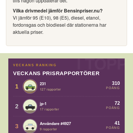
tills någon uppdaterar det.
Vilka drivmedel jämför Bensinpriser.nu?
Vi jämför 95 (E10), 98 (E5), diesel, etanol,
fordonsgas och biodiesel där stationerna har
aktuella priser.
VECKANS RANKING
VECKANS PRISRAPPORTÖRER
310
231
1
POÄNG
127 rapporter
72
jp-1
2
POÄNG
17 rapporter
41
Användare #4927
3
POÄNG
9 rapporter