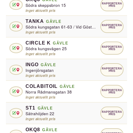
RAPPORTERA
Södra skeppsbron 15
PRIS
inget aktuellt pris
TANKA
GÄVLE
RAPPORTERA
Södra kungsgatan 61-63 / Vid Gösta Samuelsson Bil
PRIS
inget aktuellt pris
CIRCLE K
GÄVLE
RAPPORTERA
Södra kungsvägen 25
PRIS
inget aktuellt pris
INGO
GÄVLE
RAPPORTERA
Ingenjörsgatan
PRIS
inget aktuellt pris
COLABITOIL
GÄVLE
RAPPORTERA
Norra Rådmansgatan 38
PRIS
inget aktuellt pris
ST1
GÄVLE
RAPPORTERA
Sätrahöjden 22
PRIS
inget aktuellt pris
OKQ8
GÄVLE