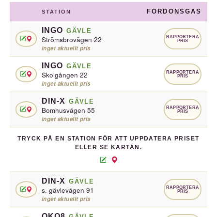
FORDONSGAS
STATION
INGO
GÄVLE
RAPPORTERA
Strömsbrovägen 22
PRIS
inget aktuellt pris
INGO
GÄVLE
RAPPORTERA
Skolgången 22
PRIS
inget aktuellt pris
DIN-X
GÄVLE
RAPPORTERA
Bomhusvägen 55
PRIS
inget aktuellt pris
TRYCK PÅ EN STATION FÖR ATT UPPDATERA PRISET
ELLER SE KARTAN.
DIN-X
GÄVLE
RAPPORTERA
s. gävlevägen 91
PRIS
inget aktuellt pris
OKQ8
GÄVLE