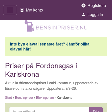
Hoppa till innehåll
Registrera
Mitt konto
Logga in
Inte bytt elavtal senaste året? Jämför olika
elavtal här!
Priser på Fordonsgas i
Karlskrona
Aktuella drivmedelspriser i vald kommun, uppdaterade av
förare och stationsägare. Uppdaterat 9/8-26.
Start
›
Bensinpriser
›
Blekinge-lan
›
Karlskrona
Ange sökord
Sök