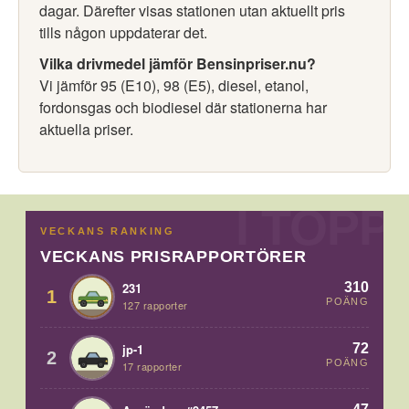
dagar. Därefter visas stationen utan aktuellt pris
tills någon uppdaterar det.
Vilka drivmedel jämför Bensinpriser.nu?
Vi jämför 95 (E10), 98 (E5), diesel, etanol,
fordonsgas och biodiesel där stationerna har
aktuella priser.
VECKANS RANKING
VECKANS PRISRAPPORTÖRER
310
231
1
POÄNG
127 rapporter
72
jp-1
2
POÄNG
17 rapporter