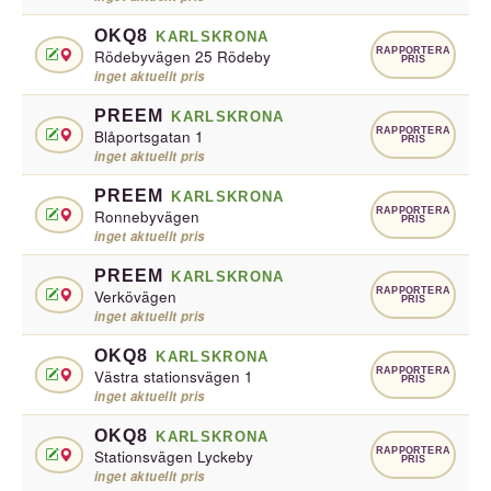
OKQ8
KARLSKRONA
RAPPORTERA
Rödebyvägen 25 Rödeby
PRIS
inget aktuellt pris
PREEM
KARLSKRONA
RAPPORTERA
Blåportsgatan 1
PRIS
inget aktuellt pris
PREEM
KARLSKRONA
RAPPORTERA
Ronnebyvägen
PRIS
inget aktuellt pris
PREEM
KARLSKRONA
RAPPORTERA
Verkövägen
PRIS
inget aktuellt pris
OKQ8
KARLSKRONA
RAPPORTERA
Västra stationsvägen 1
PRIS
inget aktuellt pris
OKQ8
KARLSKRONA
RAPPORTERA
Stationsvägen Lyckeby
PRIS
inget aktuellt pris