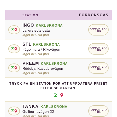
FORDONSGAS
STATION
INGO
KARLSKRONA
RAPPORTERA
Lallerstedts gata
PRIS
inget aktuellt pris
ST1
KARLSKRONA
RAPPORTERA
Fågelmara / Riksvägen
PRIS
inget aktuellt pris
PREEM
KARLSKRONA
RAPPORTERA
Rödeby: Kassabrovägen
PRIS
inget aktuellt pris
TRYCK PÅ EN STATION FÖR ATT UPPDATERA PRISET
ELLER SE KARTAN.
TANKA
KARLSKRONA
RAPPORTERA
Gullbernavägen 22
PRIS
inget aktuellt pris