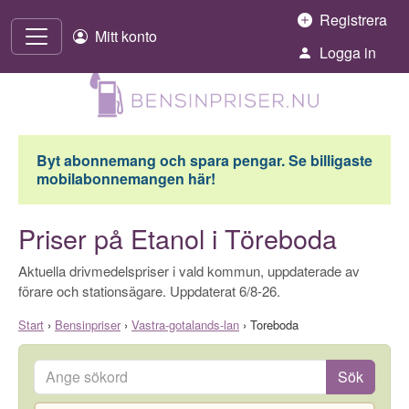
Hoppa till innehåll
Registrera
Mitt konto
Logga in
Byt abonnemang och spara pengar. Se billigaste
mobilabonnemangen här!
Priser på Etanol i Töreboda
Aktuella drivmedelspriser i vald kommun, uppdaterade av
förare och stationsägare. Uppdaterat 6/8-26.
Start
›
Bensinpriser
›
Vastra-gotalands-lan
›
Toreboda
Ange sökord
Sök