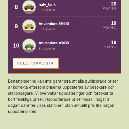
20
halv_tank
8
POÄNG
9 rapporter
19
Användare #9440
9
POÄNG
3 rapporter
19
Användare #9490
10
POÄNG
2 rapporter
FULL TOPPLISTA
Bensinpriser.nu kan inte garantera att alla publicerade priser
är korrekta eftersom priserna uppdateras av besökare och
stationsägare. Vi övervakar uppdateringar och försöker ta
bort felaktiga priser. Rapporterade priser visas i högst 3
dagar; därefter visas stationen utan aktuellt pris tills någon
uppdaterar den.